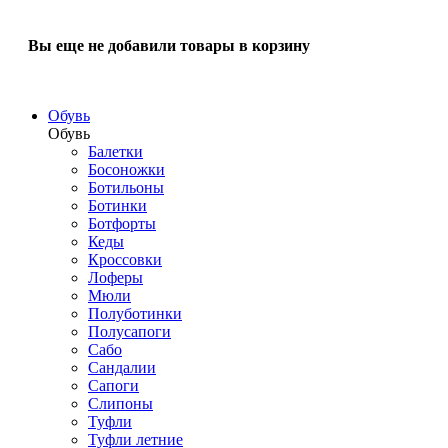
Вы еще не добавили товары в корзину
Обувь
Обувь
Балетки
Босоножки
Ботильоны
Ботинки
Ботфорты
Кеды
Кроссовки
Лоферы
Мюли
Полуботинки
Полусапоги
Сабо
Сандалии
Сапоги
Слипоны
Туфли
Туфли летние