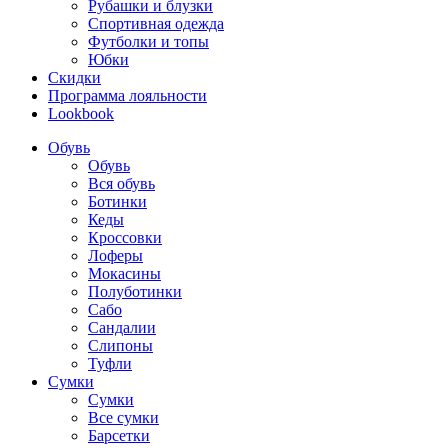
Рубашки и блузки
Спортивная одежда
Футболки и топы
Юбки
Скидки
Программа лояльности
Lookbook
Обувь
Обувь
Вся обувь
Ботинки
Кеды
Кроссовки
Лоферы
Мокасины
Полуботинки
Сабо
Сандалии
Слипоны
Туфли
Сумки
Сумки
Все сумки
Барсетки