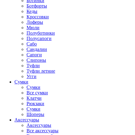
Ботинки
Ботфорты
Кеды
Кроссовки
Лоферы
Мюли
Полуботинки
Полусапоги
Сабо
Сандалии
Сапоги
Слипоны
Туфли
Туфли летние
Угги
Сумки
Сумки
Все сумки
Клатчи
Рюкзаки
Сумки
Шоперы
Аксессуары
Аксессуары
Все аксессуары