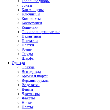
Головные уборы
Зонты
Картхолдеры
Ключницы
Комплекты
Косметички
Кошельки
Очки солнцезащитные
Палантины
Перчатки
Платки
Ремни
Снуды
Шарфы
Одежда
Одежда
Вся одежда
Брюки и шорты
Верхняя одежда
Водолазки
Деним
Джемперы
Жакеты
Носки
Платья