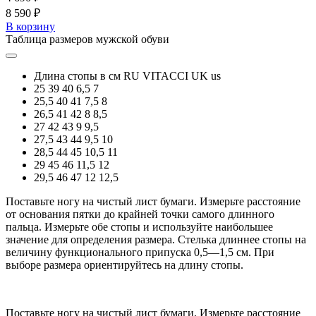
8 590 ₽
В корзину
Таблица размеров мужской обуви
Длина стопы в см
RU
VITACCI
UK
us
25
39
40
6,5
7
25,5
40
41
7,5
8
26,5
41
42
8
8,5
27
42
43
9
9,5
27,5
43
44
9,5
10
28,5
44
45
10,5
11
29
45
46
11,5
12
29,5
46
47
12
12,5
Поставьте ногу на чистый лист бумаги. Измерьте расстояние
от основания пятки до крайней точки самого длинного
пальца. Измерьте обе стопы и используйте наибольшее
значение для определения размера. Стелька длиннее стопы на
величину функционального припуска 0,5—1,5 см. При
выборе размера ориентируйтесь на длину стопы.
Поставьте ногу на чистый лист бумаги. Измерьте расстояние