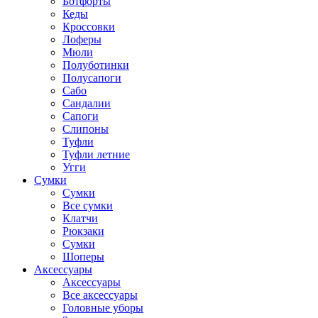
Ботфорты
Кеды
Кроссовки
Лоферы
Мюли
Полуботинки
Полусапоги
Сабо
Сандалии
Сапоги
Слипоны
Туфли
Туфли летние
Угги
Сумки
Сумки
Все сумки
Клатчи
Рюкзаки
Сумки
Шоперы
Аксессуары
Аксессуары
Все аксессуары
Головные уборы