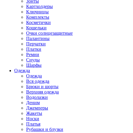
Зонты
Картхолдеры
Ключницы
Комплекты
Косметички
Кошельки
Очки солнцезащитные
Палантины
Перчатки
Платки
Ремни
Снуды
Шарфы
Одежда
Одежда
Вся одежда
Брюки и шорты
Верхняя одежда
Водолазки
Деним
Джемперы
Жакеты
Носки
Платья
Рубашки и блузки