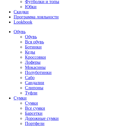
Футболки и топы
Юбки
Скидки
Программа лояльности
Lookbook
Обувь
Обувь
Вся обувь
Ботинки
Кеды
Кроссовки
Лоферы
Мокасины
Полуботинки
Сабо
Сандалии
Слипоны
Туфли
Сумки
Сумки
Все сумки
Барсетки
Дорожные сумки
Портфели