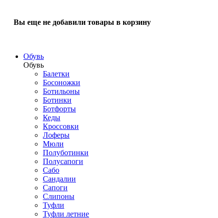
Вы еще не добавили товары в корзину
Обувь
Обувь
Балетки
Босоножки
Ботильоны
Ботинки
Ботфорты
Кеды
Кроссовки
Лоферы
Мюли
Полуботинки
Полусапоги
Сабо
Сандалии
Сапоги
Слипоны
Туфли
Туфли летние