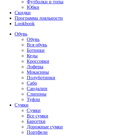
Футболки и топы
Юбки
Скидки
Программа лояльности
Lookbook
Обувь
Обувь
Вся обувь
Ботинки
Кеды
Кроссовки
Лоферы
Мокасины
Полуботинки
Сабо
Сандалии
Слипоны
Туфли
Сумки
Сумки
Все сумки
Барсетки
Дорожные сумки
Портфели