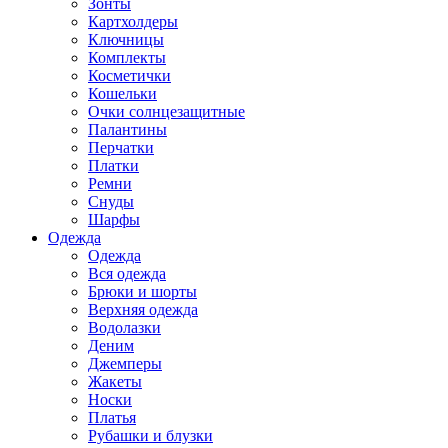
Зонты
Картхолдеры
Ключницы
Комплекты
Косметички
Кошельки
Очки солнцезащитные
Палантины
Перчатки
Платки
Ремни
Снуды
Шарфы
Одежда
Одежда
Вся одежда
Брюки и шорты
Верхняя одежда
Водолазки
Деним
Джемперы
Жакеты
Носки
Платья
Рубашки и блузки