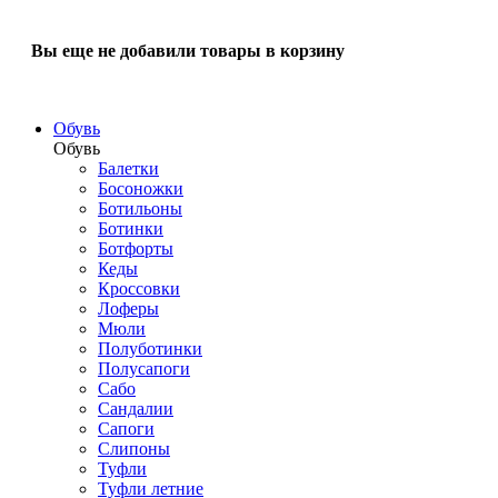
Вы еще не добавили товары в корзину
Обувь
Обувь
Балетки
Босоножки
Ботильоны
Ботинки
Ботфорты
Кеды
Кроссовки
Лоферы
Мюли
Полуботинки
Полусапоги
Сабо
Сандалии
Сапоги
Слипоны
Туфли
Туфли летние