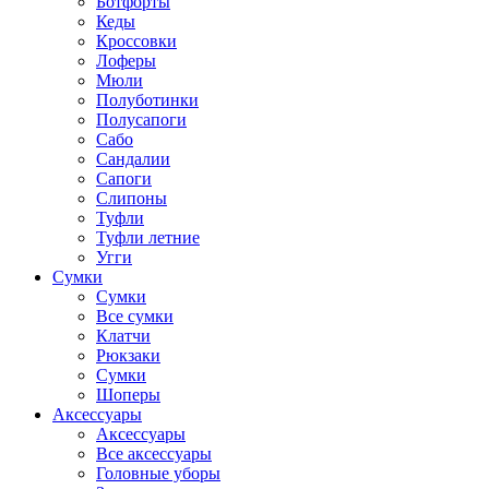
Ботфорты
Кеды
Кроссовки
Лоферы
Мюли
Полуботинки
Полусапоги
Сабо
Сандалии
Сапоги
Слипоны
Туфли
Туфли летние
Угги
Сумки
Сумки
Все сумки
Клатчи
Рюкзаки
Сумки
Шоперы
Аксессуары
Аксессуары
Все аксессуары
Головные уборы