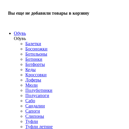
Вы еще не добавили товары в корзину
Обувь
Обувь
Балетки
Босоножки
Ботильоны
Ботинки
Ботфорты
Кеды
Кроссовки
Лоферы
Мюли
Полуботинки
Полусапоги
Сабо
Сандалии
Сапоги
Слипоны
Туфли
Туфли летние