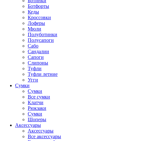
Ботинки
Ботфорты
Кеды
Кроссовки
Лоферы
Мюли
Полуботинки
Полусапоги
Сабо
Сандалии
Сапоги
Слипоны
Туфли
Туфли летние
Угги
Сумки
Сумки
Все сумки
Клатчи
Рюкзаки
Сумки
Шоперы
Аксессуары
Аксессуары
Все аксессуары