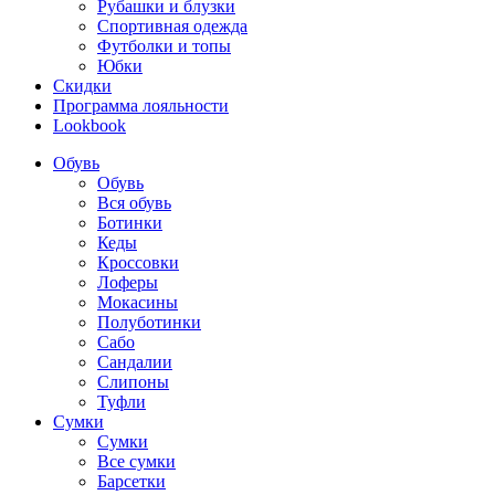
Рубашки и блузки
Спортивная одежда
Футболки и топы
Юбки
Скидки
Программа лояльности
Lookbook
Обувь
Обувь
Вся обувь
Ботинки
Кеды
Кроссовки
Лоферы
Мокасины
Полуботинки
Сабо
Сандалии
Слипоны
Туфли
Сумки
Сумки
Все сумки
Барсетки