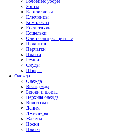
Головные уборы
Зонты
Картхолдеры
Ключницы
Комплекты
Косметички
Кошельки
Очки солнцезащитные
Палантины
Перчатки
Платки
Ремни
Снуды
Шарфы
Одежда
Одежда
Вся одежда
Брюки и шорты
Верхняя одежда
Водолазки
Деним
Джемперы
Жакеты
Носки
Платья