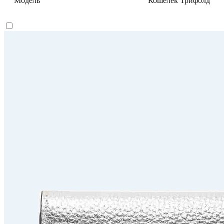
Модель
Кошелек Трифолд