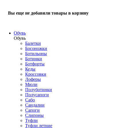
Вы еще не добавили товары в корзину
Обувь
Обувь
Балетки
Босоножки
Ботильоны
Ботинки
Ботфорты
Кеды
Кроссовки
Лоферы
Мюли
Полуботинки
Полусапоги
Сабо
Сандалии
Сапоги
Слипоны
Туфли
Туфли летние