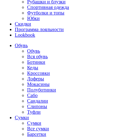
Рубашки и блузки
Спортивная одежда
Футболки и топы
Юбки
Скидки
Программа лояльности
Lookbook
Обувь
Обувь
Вся обувь
Ботинки
Кеды
Кроссовки
Лоферы
Мокасины
Полуботинки
Сабо
Сандалии
Слипоны
Туфли
Сумки
Сумки
Все сумки
Барсетки