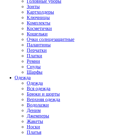
Головные уборы
Зонты
Картхолдеры
Ключницы
Комплекты
Косметички
Кошельки
Очки солнцезащитные
Палантины
Перчатки
Платки
Ремни
Снуды
Шарфы
Одежда
Одежда
Вся одежда
Брюки и шорты
Верхняя одежда
Водолазки
Деним
Джемперы
Жакеты
Носки
Платья