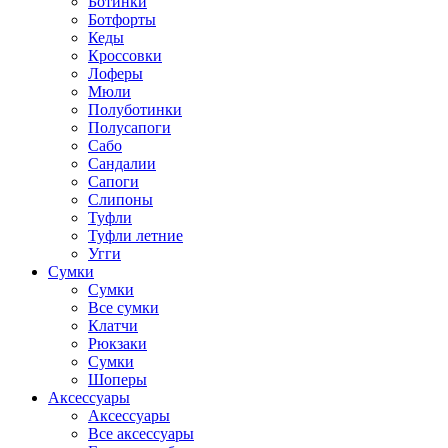
Ботинки
Ботфорты
Кеды
Кроссовки
Лоферы
Мюли
Полуботинки
Полусапоги
Сабо
Сандалии
Сапоги
Слипоны
Туфли
Туфли летние
Угги
Сумки
Сумки
Все сумки
Клатчи
Рюкзаки
Сумки
Шоперы
Аксессуары
Аксессуары
Все аксессуары