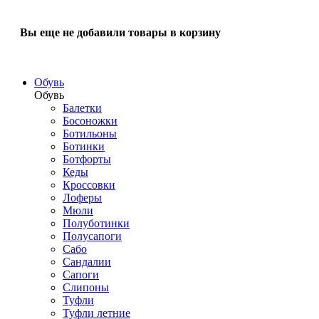
Вы еще не добавили товары в корзину
Обувь
Обувь
Балетки
Босоножки
Ботильоны
Ботинки
Ботфорты
Кеды
Кроссовки
Лоферы
Мюли
Полуботинки
Полусапоги
Сабо
Сандалии
Сапоги
Слипоны
Туфли
Туфли летние