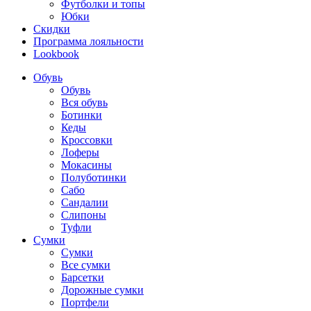
Футболки и топы
Юбки
Скидки
Программа лояльности
Lookbook
Обувь
Обувь
Вся обувь
Ботинки
Кеды
Кроссовки
Лоферы
Мокасины
Полуботинки
Сабо
Сандалии
Слипоны
Туфли
Сумки
Сумки
Все сумки
Барсетки
Дорожные сумки
Портфели