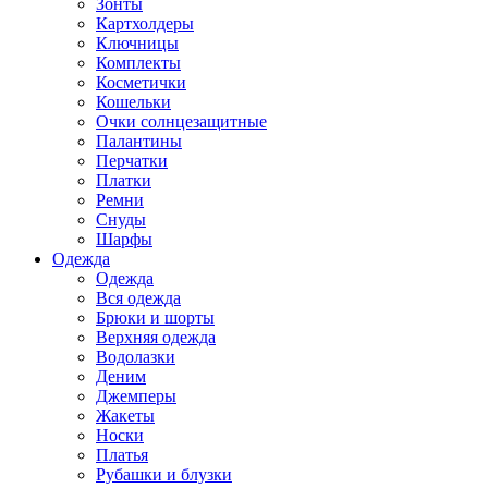
Зонты
Картхолдеры
Ключницы
Комплекты
Косметички
Кошельки
Очки солнцезащитные
Палантины
Перчатки
Платки
Ремни
Снуды
Шарфы
Одежда
Одежда
Вся одежда
Брюки и шорты
Верхняя одежда
Водолазки
Деним
Джемперы
Жакеты
Носки
Платья
Рубашки и блузки