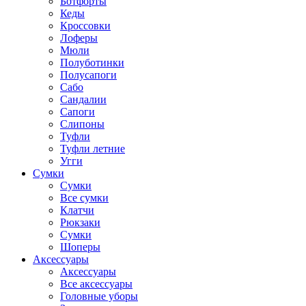
Ботфорты
Кеды
Кроссовки
Лоферы
Мюли
Полуботинки
Полусапоги
Сабо
Сандалии
Сапоги
Слипоны
Туфли
Туфли летние
Угги
Сумки
Сумки
Все сумки
Клатчи
Рюкзаки
Сумки
Шоперы
Аксессуары
Аксессуары
Все аксессуары
Головные уборы