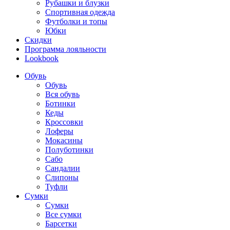
Рубашки и блузки
Спортивная одежда
Футболки и топы
Юбки
Скидки
Программа лояльности
Lookbook
Обувь
Обувь
Вся обувь
Ботинки
Кеды
Кроссовки
Лоферы
Мокасины
Полуботинки
Сабо
Сандалии
Слипоны
Туфли
Сумки
Сумки
Все сумки
Барсетки