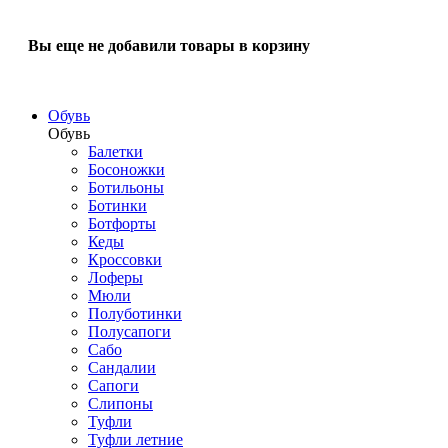
Вы еще не добавили товары в корзину
Обувь
Обувь
Балетки
Босоножки
Ботильоны
Ботинки
Ботфорты
Кеды
Кроссовки
Лоферы
Мюли
Полуботинки
Полусапоги
Сабо
Сандалии
Сапоги
Слипоны
Туфли
Туфли летние