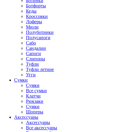
Ботинки
Ботфорты
Кеды
Кроссовки
Лоферы
Мюли
Полуботинки
Полусапоги
Сабо
Сандалии
Сапоги
Слипоны
Туфли
Туфли летние
Угги
Сумки
Сумки
Все сумки
Клатчи
Рюкзаки
Сумки
Шоперы
Аксессуары
Аксессуары
Все аксессуары