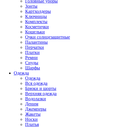
Головные уборы
Зонты
Картхолдеры
Ключницы
Комплекты
Косметички
Кошельки
Очки солнцезащитные
Палантины
Перчатки
Платки
Ремни
Снуды
Шарфы
Одежда
Одежда
Вся одежда
Брюки и шорты
Верхняя одежда
Водолазки
Деним
Джемперы
Жакеты
Носки
Платья