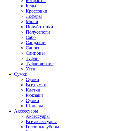
Ботфорты
Кеды
Кроссовки
Лоферы
Мюли
Полуботинки
Полусапоги
Сабо
Сандалии
Сапоги
Слипоны
Туфли
Туфли летние
Угги
Сумки
Сумки
Все сумки
Клатчи
Рюкзаки
Сумки
Шоперы
Аксессуары
Аксессуары
Все аксессуары
Головные уборы