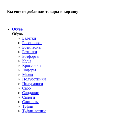
Вы еще не добавили товары в корзину
Обувь
Обувь
Балетки
Босоножки
Ботильоны
Ботинки
Ботфорты
Кеды
Кроссовки
Лоферы
Мюли
Полуботинки
Полусапоги
Сабо
Сандалии
Сапоги
Слипоны
Туфли
Туфли летние