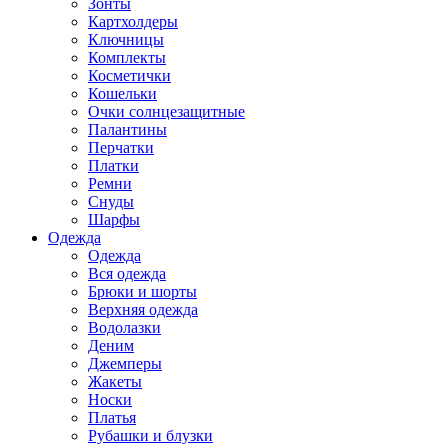
Зонты
Картхолдеры
Ключницы
Комплекты
Косметички
Кошельки
Очки солнцезащитные
Палантины
Перчатки
Платки
Ремни
Снуды
Шарфы
Одежда
Одежда
Вся одежда
Брюки и шорты
Верхняя одежда
Водолазки
Деним
Джемперы
Жакеты
Носки
Платья
Рубашки и блузки