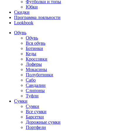
Футболки и топы
Юбки
Скидки
Программа лояльности
Lookbook
Обувь
Обувь
Вся обувь
Ботинки
Кеды
Кроссовки
Лоферы
Мокасины
Полуботинки
Сабо
Сандалии
Слипоны
Туфли
Сумки
Сумки
Все сумки
Барсетки
Дорожные сумки
Портфели