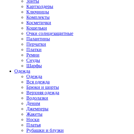
Зонты
Картхолдеры
Ключницы
Комплекты
Косметички
Кошельки
Очки солнцезащитные
Палантины
Перчатки
Платки
Ремни
Снуды
Шарфы
Одежда
Одежда
Вся одежда
Брюки и шорты
Верхняя одежда
Водолазки
Деним
Джемперы
Жакеты
Носки
Платья
Рубашки и блузки