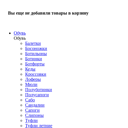
Вы еще не добавили товары в корзину
Обувь
Обувь
Балетки
Босоножки
Ботильоны
Ботинки
Ботфорты
Кеды
Кроссовки
Лоферы
Мюли
Полуботинки
Полусапоги
Сабо
Сандалии
Сапоги
Слипоны
Туфли
Туфли летние