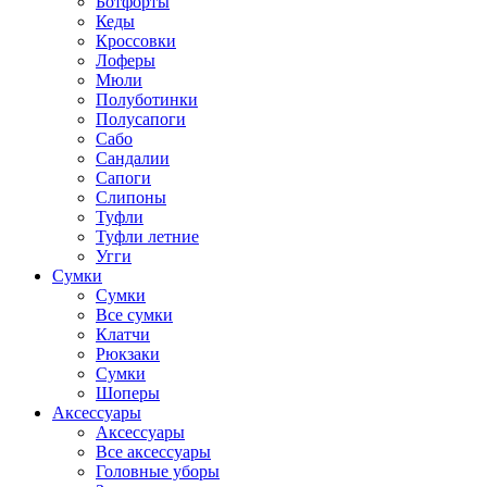
Ботфорты
Кеды
Кроссовки
Лоферы
Мюли
Полуботинки
Полусапоги
Сабо
Сандалии
Сапоги
Слипоны
Туфли
Туфли летние
Угги
Сумки
Сумки
Все сумки
Клатчи
Рюкзаки
Сумки
Шоперы
Аксессуары
Аксессуары
Все аксессуары
Головные уборы