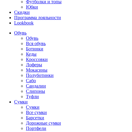
Футболки и топы
Юбки
Скидки
Программа лояльности
Lookbook
Обувь
Обувь
Вся обувь
Ботинки
Кеды
Кроссовки
Лоферы
Мокасины
Полуботинки
Сабо
Сандалии
Слипоны
Туфли
Сумки
Сумки
Все сумки
Барсетки
Дорожные сумки
Портфели