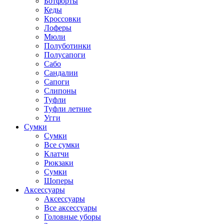
Ботфорты
Кеды
Кроссовки
Лоферы
Мюли
Полуботинки
Полусапоги
Сабо
Сандалии
Сапоги
Слипоны
Туфли
Туфли летние
Угги
Сумки
Сумки
Все сумки
Клатчи
Рюкзаки
Сумки
Шоперы
Аксессуары
Аксессуары
Все аксессуары
Головные уборы