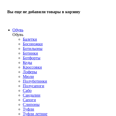
Вы еще не добавили товары в корзину
Обувь
Обувь
Балетки
Босоножки
Ботильоны
Ботинки
Ботфорты
Кеды
Кроссовки
Лоферы
Мюли
Полуботинки
Полусапоги
Сабо
Сандалии
Сапоги
Слипоны
Туфли
Туфли летние