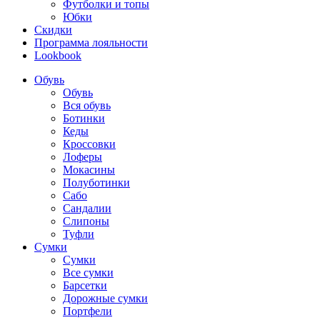
Футболки и топы
Юбки
Скидки
Программа лояльности
Lookbook
Обувь
Обувь
Вся обувь
Ботинки
Кеды
Кроссовки
Лоферы
Мокасины
Полуботинки
Сабо
Сандалии
Слипоны
Туфли
Сумки
Сумки
Все сумки
Барсетки
Дорожные сумки
Портфели