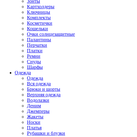
Зонты
Картхолдеры
Ключницы
Комплекты
Косметички
Кошельки
Очки солнцезащитные
Палантины
Перчатки
Платки
Ремни
Снуды
Шарфы
Одежда
Одежда
Вся одежда
Брюки и шорты
Верхняя одежда
Водолазки
Деним
Джемперы
Жакеты
Носки
Платья
Рубашки и блузки