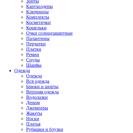
Зонты
Картхолдеры
Ключницы
Комплекты
Косметички
Кошельки
Очки солнцезащитные
Палантины
Перчатки
Платки
Ремни
Снуды
Шарфы
Одежда
Одежда
Вся одежда
Брюки и шорты
Верхняя одежда
Водолазки
Деним
Джемперы
Жакеты
Носки
Платья
Рубашки и блузки