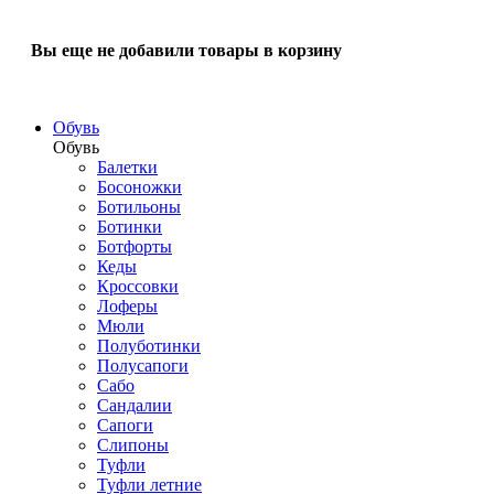
Вы еще не добавили товары в корзину
Обувь
Обувь
Балетки
Босоножки
Ботильоны
Ботинки
Ботфорты
Кеды
Кроссовки
Лоферы
Мюли
Полуботинки
Полусапоги
Сабо
Сандалии
Сапоги
Слипоны
Туфли
Туфли летние