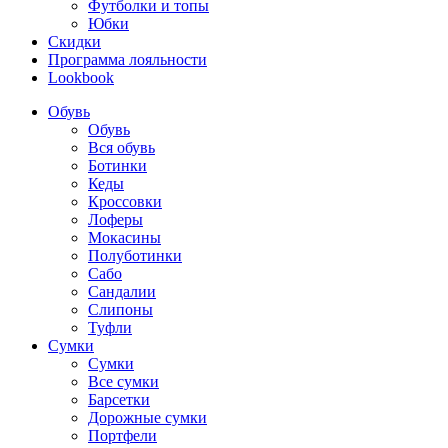
Футболки и топы
Юбки
Скидки
Программа лояльности
Lookbook
Обувь
Обувь
Вся обувь
Ботинки
Кеды
Кроссовки
Лоферы
Мокасины
Полуботинки
Сабо
Сандалии
Слипоны
Туфли
Сумки
Сумки
Все сумки
Барсетки
Дорожные сумки
Портфели