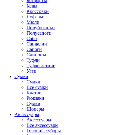
Ботфорты
Кеды
Кроссовки
Лоферы
Мюли
Полуботинки
Полусапоги
Сабо
Сандалии
Сапоги
Слипоны
Туфли
Туфли летние
Угги
Сумки
Сумки
Все сумки
Клатчи
Рюкзаки
Сумки
Шоперы
Аксессуары
Аксессуары
Все аксессуары
Головные уборы