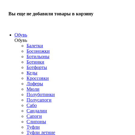
Вы еще не добавили товары в корзину
Обувь
Обувь
Балетки
Босоножки
Ботильоны
Ботинки
Ботфорты
Кеды
Кроссовки
Лоферы
Мюли
Полуботинки
Полусапоги
Сабо
Сандалии
Сапоги
Слипоны
Туфли
Туфли летние