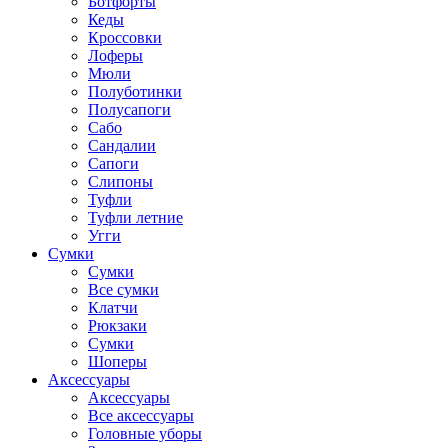
Ботфорты
Кеды
Кроссовки
Лоферы
Мюли
Полуботинки
Полусапоги
Сабо
Сандалии
Сапоги
Слипоны
Туфли
Туфли летние
Угги
Сумки
Сумки
Все сумки
Клатчи
Рюкзаки
Сумки
Шоперы
Аксессуары
Аксессуары
Все аксессуары
Головные уборы