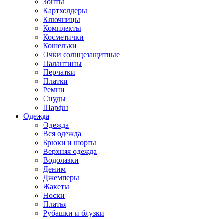
Зонты
Картхолдеры
Ключницы
Комплекты
Косметички
Кошельки
Очки солнцезащитные
Палантины
Перчатки
Платки
Ремни
Снуды
Шарфы
Одежда
Одежда
Вся одежда
Брюки и шорты
Верхняя одежда
Водолазки
Деним
Джемперы
Жакеты
Носки
Платья
Рубашки и блузки