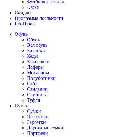
Футболки и топы
Юбки
Скидки
Программа лояльности
Lookbook
Обувь
Обувь
Вся обувь
Ботинки
Кеды
Кроссовки
Лоферы
Мокасины
Полуботинки
Сабо
Сандалии
Слипоны
Туфли
Сумки
Сумки
Все сумки
Барсетки
Дорожные сумки
Портфели