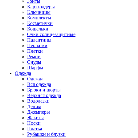
Зонты
Картхолдеры
Ключницы
Комплекты
Косметички
Кошельки
Очки солнцезащитные
Палантины
Перчатки
Платки
Ремни
Снуды
Шарфы
Одежда
Одежда
Вся одежда
Брюки и шорты
Верхняя одежда
Водолазки
Деним
Джемперы
Жакеты
Носки
Платья
Рубашки и блузки