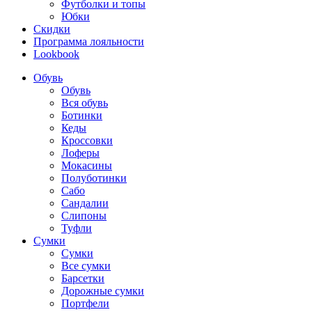
Футболки и топы
Юбки
Скидки
Программа лояльности
Lookbook
Обувь
Обувь
Вся обувь
Ботинки
Кеды
Кроссовки
Лоферы
Мокасины
Полуботинки
Сабо
Сандалии
Слипоны
Туфли
Сумки
Сумки
Все сумки
Барсетки
Дорожные сумки
Портфели