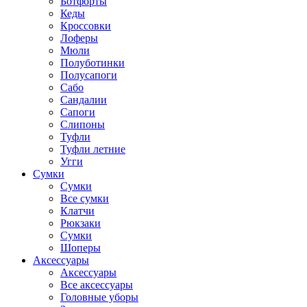
Ботфорты
Кеды
Кроссовки
Лоферы
Мюли
Полуботинки
Полусапоги
Сабо
Сандалии
Сапоги
Слипоны
Туфли
Туфли летние
Угги
Сумки
Сумки
Все сумки
Клатчи
Рюкзаки
Сумки
Шоперы
Аксессуары
Аксессуары
Все аксессуары
Головные уборы