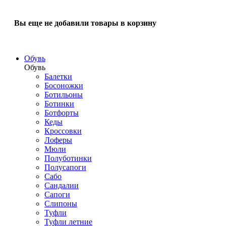
Вы еще не добавили товары в корзину
Обувь
Обувь
Балетки
Босоножки
Ботильоны
Ботинки
Ботфорты
Кеды
Кроссовки
Лоферы
Мюли
Полуботинки
Полусапоги
Сабо
Сандалии
Сапоги
Слипоны
Туфли
Туфли летние