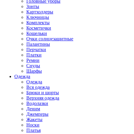
Головные уборы
Зонты
Картхолдеры
Ключницы
Комплекты
Косметички
Кошельки
Очки солнцезащитные
Палантины
Перчатки
Платки
Ремни
Снуды
Шарфы
Одежда
Одежда
Вся одежда
Брюки и шорты
Верхняя одежда
Водолазки
Деним
Джемперы
Жакеты
Носки
Платья