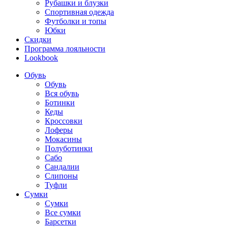
Рубашки и блузки
Спортивная одежда
Футболки и топы
Юбки
Скидки
Программа лояльности
Lookbook
Обувь
Обувь
Вся обувь
Ботинки
Кеды
Кроссовки
Лоферы
Мокасины
Полуботинки
Сабо
Сандалии
Слипоны
Туфли
Сумки
Сумки
Все сумки
Барсетки