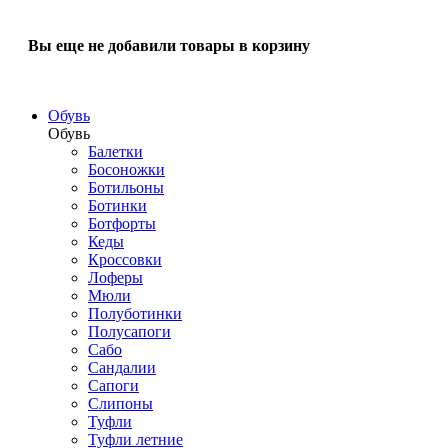
Вы еще не добавили товары в корзину
Обувь
Обувь
Балетки
Босоножки
Ботильоны
Ботинки
Ботфорты
Кеды
Кроссовки
Лоферы
Мюли
Полуботинки
Полусапоги
Сабо
Сандалии
Сапоги
Слипоны
Туфли
Туфли летние