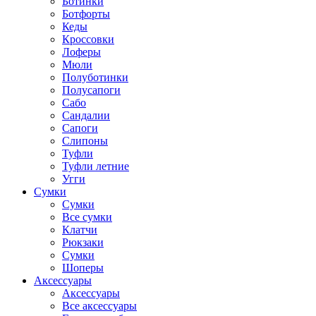
Ботинки
Ботфорты
Кеды
Кроссовки
Лоферы
Мюли
Полуботинки
Полусапоги
Сабо
Сандалии
Сапоги
Слипоны
Туфли
Туфли летние
Угги
Сумки
Сумки
Все сумки
Клатчи
Рюкзаки
Сумки
Шоперы
Аксессуары
Аксессуары
Все аксессуары