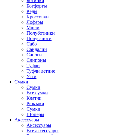
Ботинки
Ботфорты
Кеды
Кроссовки
Лоферы
Мюли
Полуботинки
Полусапоги
Сабо
Сандалии
Сапоги
Слипоны
Туфли
Туфли летние
Угги
Сумки
Сумки
Все сумки
Клатчи
Рюкзаки
Сумки
Шоперы
Аксессуары
Аксессуары
Все аксессуары