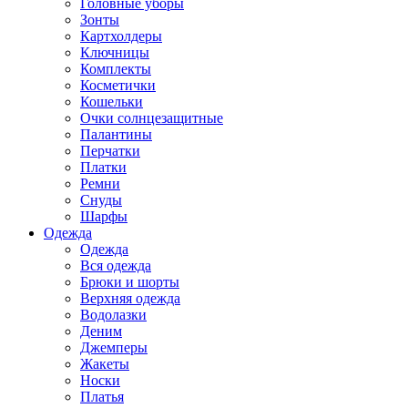
Головные уборы
Зонты
Картхолдеры
Ключницы
Комплекты
Косметички
Кошельки
Очки солнцезащитные
Палантины
Перчатки
Платки
Ремни
Снуды
Шарфы
Одежда
Одежда
Вся одежда
Брюки и шорты
Верхняя одежда
Водолазки
Деним
Джемперы
Жакеты
Носки
Платья