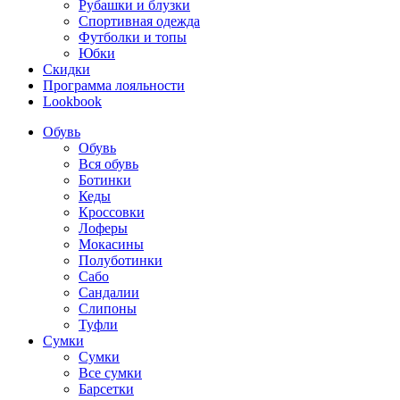
Рубашки и блузки
Спортивная одежда
Футболки и топы
Юбки
Скидки
Программа лояльности
Lookbook
Обувь
Обувь
Вся обувь
Ботинки
Кеды
Кроссовки
Лоферы
Мокасины
Полуботинки
Сабо
Сандалии
Слипоны
Туфли
Сумки
Сумки
Все сумки
Барсетки