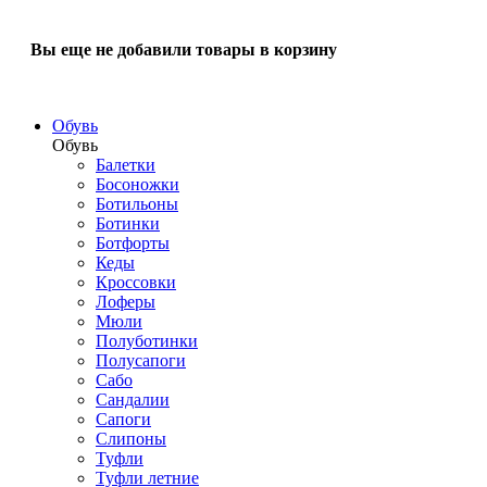
Вы еще не добавили товары в корзину
Обувь
Обувь
Балетки
Босоножки
Ботильоны
Ботинки
Ботфорты
Кеды
Кроссовки
Лоферы
Мюли
Полуботинки
Полусапоги
Сабо
Сандалии
Сапоги
Слипоны
Туфли
Туфли летние