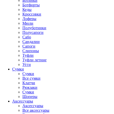
Ботинки
Ботфорты
Кеды
Кроссовки
Лоферы
Мюли
Полуботинки
Полусапоги
Сабо
Сандалии
Сапоги
Слипоны
Туфли
Туфли летние
Угги
Сумки
Сумки
Все сумки
Клатчи
Рюкзаки
Сумки
Шоперы
Аксессуары
Аксессуары
Все аксессуары