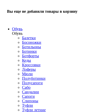
Вы еще не добавили товары в корзину
Обувь
Обувь
Балетки
Босоножки
Ботильоны
Ботинки
Ботфорты
Кеды
Кроссовки
Лоферы
Мюли
Полуботинки
Полусапоги
Сабо
Сандалии
Сапоги
Слипоны
Туфли
Туфли летние