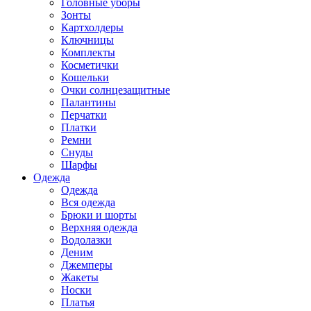
Головные уборы
Зонты
Картхолдеры
Ключницы
Комплекты
Косметички
Кошельки
Очки солнцезащитные
Палантины
Перчатки
Платки
Ремни
Снуды
Шарфы
Одежда
Одежда
Вся одежда
Брюки и шорты
Верхняя одежда
Водолазки
Деним
Джемперы
Жакеты
Носки
Платья