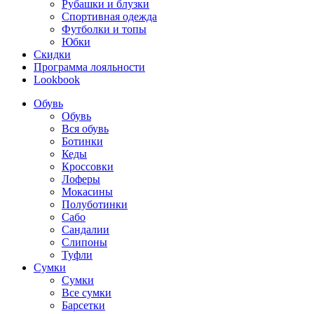
Рубашки и блузки
Спортивная одежда
Футболки и топы
Юбки
Скидки
Программа лояльности
Lookbook
Обувь
Обувь
Вся обувь
Ботинки
Кеды
Кроссовки
Лоферы
Мокасины
Полуботинки
Сабо
Сандалии
Слипоны
Туфли
Сумки
Сумки
Все сумки
Барсетки