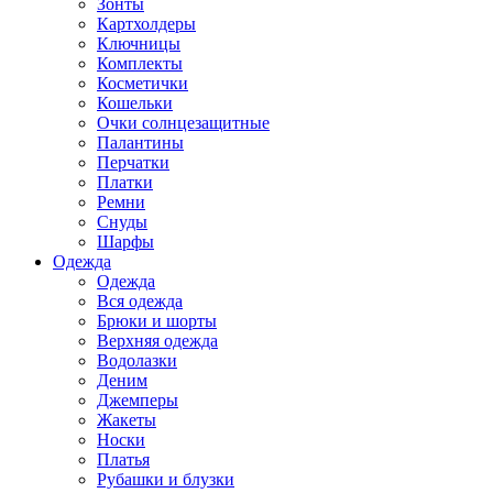
Зонты
Картхолдеры
Ключницы
Комплекты
Косметички
Кошельки
Очки солнцезащитные
Палантины
Перчатки
Платки
Ремни
Снуды
Шарфы
Одежда
Одежда
Вся одежда
Брюки и шорты
Верхняя одежда
Водолазки
Деним
Джемперы
Жакеты
Носки
Платья
Рубашки и блузки