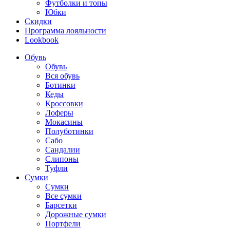
Футболки и топы
Юбки
Скидки
Программа лояльности
Lookbook
Обувь
Обувь
Вся обувь
Ботинки
Кеды
Кроссовки
Лоферы
Мокасины
Полуботинки
Сабо
Сандалии
Слипоны
Туфли
Сумки
Сумки
Все сумки
Барсетки
Дорожные сумки
Портфели