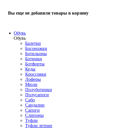
Вы еще не добавили товары в корзину
Обувь
Обувь
Балетки
Босоножки
Ботильоны
Ботинки
Ботфорты
Кеды
Кроссовки
Лоферы
Мюли
Полуботинки
Полусапоги
Сабо
Сандалии
Сапоги
Слипоны
Туфли
Туфли летние