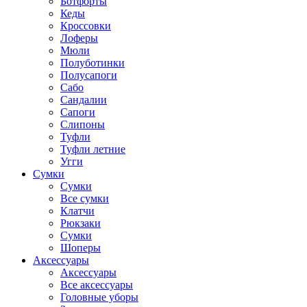
Ботфорты
Кеды
Кроссовки
Лоферы
Мюли
Полуботинки
Полусапоги
Сабо
Сандалии
Сапоги
Слипоны
Туфли
Туфли летние
Угги
Сумки
Сумки
Все сумки
Клатчи
Рюкзаки
Сумки
Шоперы
Аксессуары
Аксессуары
Все аксессуары
Головные уборы