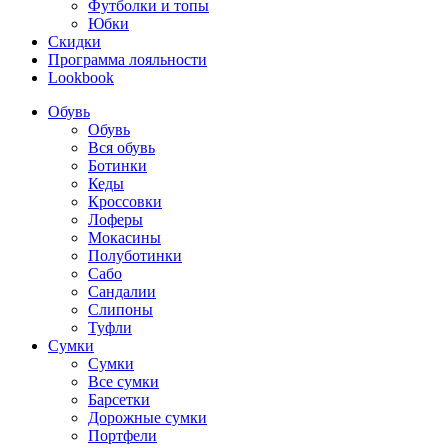
Футболки и топы
Юбки
Скидки
Программа лояльности
Lookbook
Обувь
Обувь
Вся обувь
Ботинки
Кеды
Кроссовки
Лоферы
Мокасины
Полуботинки
Сабо
Сандалии
Слипоны
Туфли
Сумки
Сумки
Все сумки
Барсетки
Дорожные сумки
Портфели