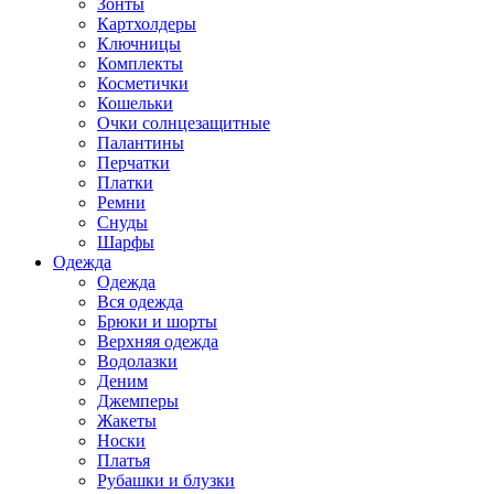
Зонты
Картхолдеры
Ключницы
Комплекты
Косметички
Кошельки
Очки солнцезащитные
Палантины
Перчатки
Платки
Ремни
Снуды
Шарфы
Одежда
Одежда
Вся одежда
Брюки и шорты
Верхняя одежда
Водолазки
Деним
Джемперы
Жакеты
Носки
Платья
Рубашки и блузки