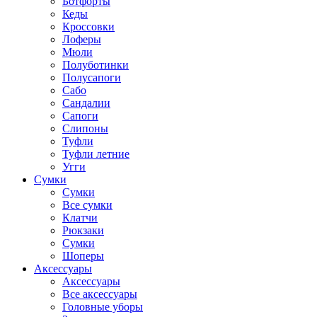
Ботфорты
Кеды
Кроссовки
Лоферы
Мюли
Полуботинки
Полусапоги
Сабо
Сандалии
Сапоги
Слипоны
Туфли
Туфли летние
Угги
Сумки
Сумки
Все сумки
Клатчи
Рюкзаки
Сумки
Шоперы
Аксессуары
Аксессуары
Все аксессуары
Головные уборы