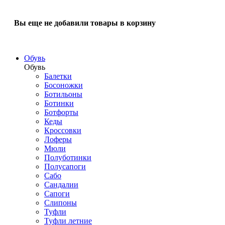
Вы еще не добавили товары в корзину
Обувь
Обувь
Балетки
Босоножки
Ботильоны
Ботинки
Ботфорты
Кеды
Кроссовки
Лоферы
Мюли
Полуботинки
Полусапоги
Сабо
Сандалии
Сапоги
Слипоны
Туфли
Туфли летние