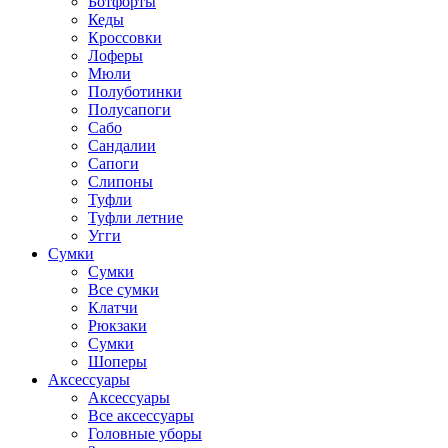
Ботфорты
Кеды
Кроссовки
Лоферы
Мюли
Полуботинки
Полусапоги
Сабо
Сандалии
Сапоги
Слипоны
Туфли
Туфли летние
Угги
Сумки
Сумки
Все сумки
Клатчи
Рюкзаки
Сумки
Шоперы
Аксессуары
Аксессуары
Все аксессуары
Головные уборы