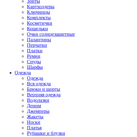
Зонты
Картхолдеры
Ключницы
Комплекты
Косметички
Кошельки
Очки солнцезащитные
Палантины
Перчатки
Платки
Ремни
Снуды
Шарфы
Одежда
Одежда
Вся одежда
Брюки и шорты
Верхняя одежда
Водолазки
Деним
Джемперы
Жакеты
Носки
Платья
Рубашки и блузки