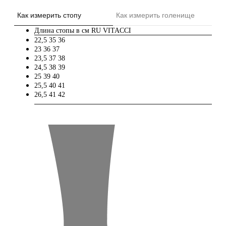
Как измерить стопу
Как измерить голенище
Длина стопы в см
RU
VITACCI
22,5
35
36
23
36
37
23,5
37
38
24,5
38
39
25
39
40
25,5
40
41
26,5
41
42