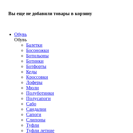
Вы еще не добавили товары в корзину
Обувь
Обувь
Балетки
Босоножки
Ботильоны
Ботинки
Ботфорты
Кеды
Кроссовки
Лоферы
Мюли
Полуботинки
Полусапоги
Сабо
Сандалии
Сапоги
Слипоны
Туфли
Туфли летние