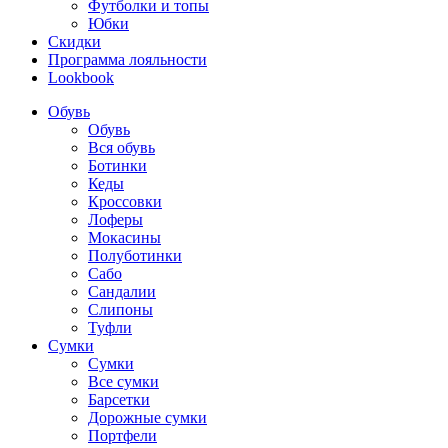
Футболки и топы
Юбки
Скидки
Программа лояльности
Lookbook
Обувь
Обувь
Вся обувь
Ботинки
Кеды
Кроссовки
Лоферы
Мокасины
Полуботинки
Сабо
Сандалии
Слипоны
Туфли
Сумки
Сумки
Все сумки
Барсетки
Дорожные сумки
Портфели