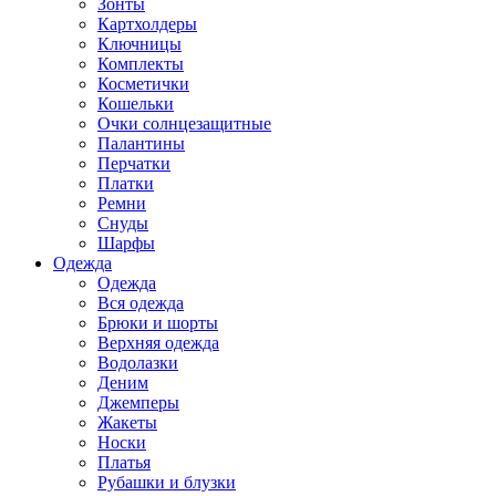
Зонты
Картхолдеры
Ключницы
Комплекты
Косметички
Кошельки
Очки солнцезащитные
Палантины
Перчатки
Платки
Ремни
Снуды
Шарфы
Одежда
Одежда
Вся одежда
Брюки и шорты
Верхняя одежда
Водолазки
Деним
Джемперы
Жакеты
Носки
Платья
Рубашки и блузки