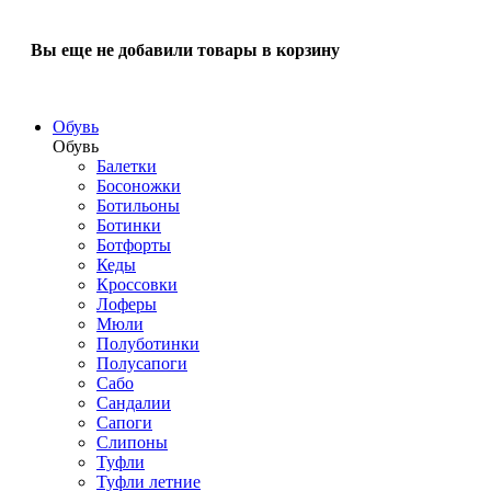
Вы еще не добавили товары в корзину
Обувь
Обувь
Балетки
Босоножки
Ботильоны
Ботинки
Ботфорты
Кеды
Кроссовки
Лоферы
Мюли
Полуботинки
Полусапоги
Сабо
Сандалии
Сапоги
Слипоны
Туфли
Туфли летние