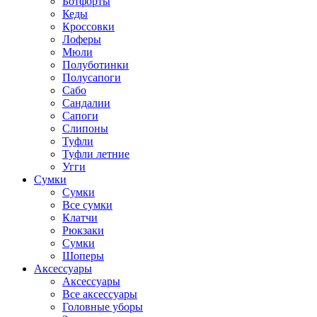
Ботфорты
Кеды
Кроссовки
Лоферы
Мюли
Полуботинки
Полусапоги
Сабо
Сандалии
Сапоги
Слипоны
Туфли
Туфли летние
Угги
Сумки
Сумки
Все сумки
Клатчи
Рюкзаки
Сумки
Шоперы
Аксессуары
Аксессуары
Все аксессуары
Головные уборы