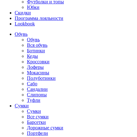
Футболки и топы
Юбки
Скидки
Программа лояльности
Lookbook
Обувь
Обувь
Вся обувь
Ботинки
Кеды
Кроссовки
Лоферы
Мокасины
Полуботинки
Сабо
Сандалии
Слипоны
Туфли
Сумки
Сумки
Все сумки
Барсетки
Дорожные сумки
Портфели