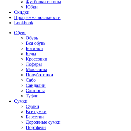
Футболки и топы
Юбки
Скидки
Программа лояльности
Lookbook
Обувь
Обувь
Вся обувь
Ботинки
Кеды
Кроссовки
Лоферы
Мокасины
Полуботинки
Сабо
Сандалии
Слипоны
Туфли
Сумки
Сумки
Все сумки
Барсетки
Дорожные сумки
Портфели