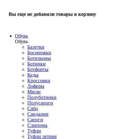
Вы еще не добавили товары в корзину
Обувь
Обувь
Балетки
Босоножки
Ботильоны
Ботинки
Ботфорты
Кеды
Кроссовки
Лоферы
Мюли
Полуботинки
Полусапоги
Сабо
Сандалии
Сапоги
Слипоны
Туфли
Туфли летние