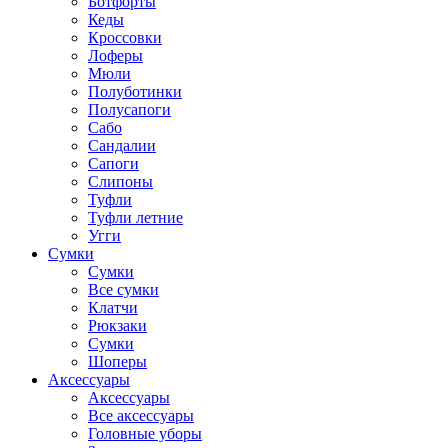
Ботфорты
Кеды
Кроссовки
Лоферы
Мюли
Полуботинки
Полусапоги
Сабо
Сандалии
Сапоги
Слипоны
Туфли
Туфли летние
Угги
Сумки
Сумки
Все сумки
Клатчи
Рюкзаки
Сумки
Шоперы
Аксессуары
Аксессуары
Все аксессуары
Головные уборы