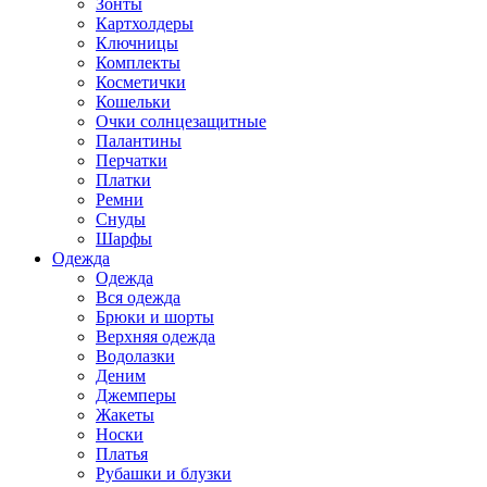
Зонты
Картхолдеры
Ключницы
Комплекты
Косметички
Кошельки
Очки солнцезащитные
Палантины
Перчатки
Платки
Ремни
Снуды
Шарфы
Одежда
Одежда
Вся одежда
Брюки и шорты
Верхняя одежда
Водолазки
Деним
Джемперы
Жакеты
Носки
Платья
Рубашки и блузки