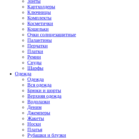
Зонты
Картхолдеры
Ключницы
Комплекты
Косметички
Кошельки
Очки солнцезащитные
Палантины
Перчатки
Платки
Ремни
Снуды
Шарфы
Одежда
Одежда
Вся одежда
Брюки и шорты
Верхняя одежда
Водолазки
Деним
Джемперы
Жакеты
Носки
Платья
Рубашки и блузки