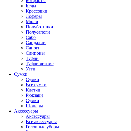
Ботфорты
Кеды
Кроссовки
Лоферы
Мюли
Полуботинки
Полусапоги
Сабо
Сандалии
Сапоги
Слипоны
Туфли
Туфли летние
Угги
Сумки
Сумки
Все сумки
Клатчи
Рюкзаки
Сумки
Шоперы
Аксессуары
Аксессуары
Все аксессуары
Головные уборы