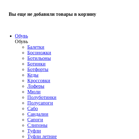
Вы еще не добавили товары в корзину
Обувь
Обувь
Балетки
Босоножки
Ботильоны
Ботинки
Ботфорты
Кеды
Кроссовки
Лоферы
Мюли
Полуботинки
Полусапоги
Сабо
Сандалии
Сапоги
Слипоны
Туфли
Туфли летние