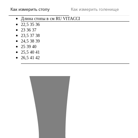
Как измерить стопу
Как измерить голенище
Длина стопы в см
RU
VITACCI
22,5
35
36
23
36
37
23,5
37
38
24,5
38
39
25
39
40
25,5
40
41
26,5
41
42