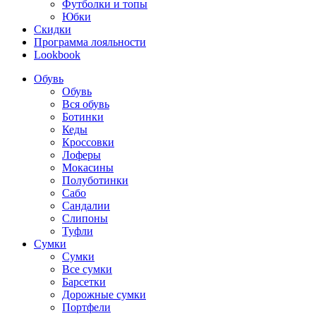
Футболки и топы
Юбки
Скидки
Программа лояльности
Lookbook
Обувь
Обувь
Вся обувь
Ботинки
Кеды
Кроссовки
Лоферы
Мокасины
Полуботинки
Сабо
Сандалии
Слипоны
Туфли
Сумки
Сумки
Все сумки
Барсетки
Дорожные сумки
Портфели