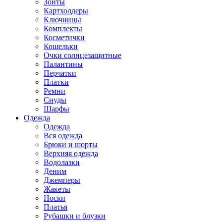
Зонты
Картхолдеры
Ключницы
Комплекты
Косметички
Кошельки
Очки солнцезащитные
Палантины
Перчатки
Платки
Ремни
Снуды
Шарфы
Одежда
Одежда
Вся одежда
Брюки и шорты
Верхняя одежда
Водолазки
Деним
Джемперы
Жакеты
Носки
Платья
Рубашки и блузки