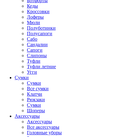
Ботфорты
Кеды
Кроссовки
Лоферы
Мюли
Полуботинки
Полусапоги
Сабо
Сандалии
Сапоги
Слипоны
Туфли
Туфли летние
Угги
Сумки
Сумки
Все сумки
Клатчи
Рюкзаки
Сумки
Шоперы
Аксессуары
Аксессуары
Все аксессуары
Головные уборы