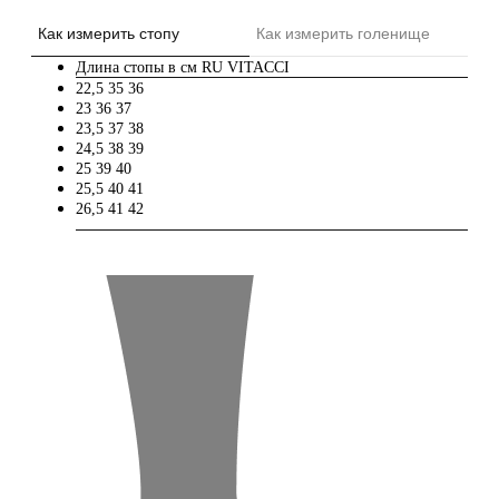
Как измерить стопу
Как измерить голенище
Длина стопы в см
RU
VITACCI
22,5
35
36
23
36
37
23,5
37
38
24,5
38
39
25
39
40
25,5
40
41
26,5
41
42