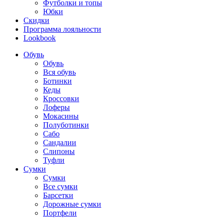
Футболки и топы
Юбки
Скидки
Программа лояльности
Lookbook
Обувь
Обувь
Вся обувь
Ботинки
Кеды
Кроссовки
Лоферы
Мокасины
Полуботинки
Сабо
Сандалии
Слипоны
Туфли
Сумки
Сумки
Все сумки
Барсетки
Дорожные сумки
Портфели