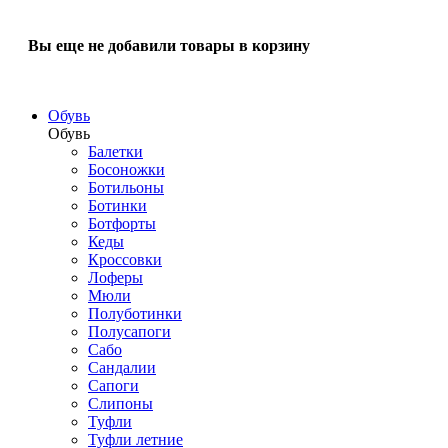
Вы еще не добавили товары в корзину
Обувь
Обувь
Балетки
Босоножки
Ботильоны
Ботинки
Ботфорты
Кеды
Кроссовки
Лоферы
Мюли
Полуботинки
Полусапоги
Сабо
Сандалии
Сапоги
Слипоны
Туфли
Туфли летние