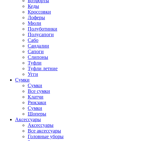
Ботфорты
Кеды
Кроссовки
Лоферы
Мюли
Полуботинки
Полусапоги
Сабо
Сандалии
Сапоги
Слипоны
Туфли
Туфли летние
Угги
Сумки
Сумки
Все сумки
Клатчи
Рюкзаки
Сумки
Шоперы
Аксессуары
Аксессуары
Все аксессуары
Головные уборы