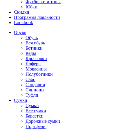
Футболки и топы
Юбки
Скидки
Программа лояльности
Lookbook
Обувь
Обувь
Вся обувь
Ботинки
Кеды
Кроссовки
Лоферы
Мокасины
Полуботинки
Сабо
Сандалии
Слипоны
Туфли
Сумки
Сумки
Все сумки
Барсетки
Дорожные сумки
Портфели