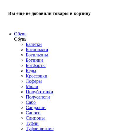
Вы еще не добавили товары в корзину
Обувь
Обувь
Балетки
Босоножки
Ботильоны
Ботинки
Ботфорты
Кеды
Кроссовки
Лоферы
Мюли
Полуботинки
Полусапоги
Сабо
Сандалии
Сапоги
Слипоны
Туфли
Туфли летние