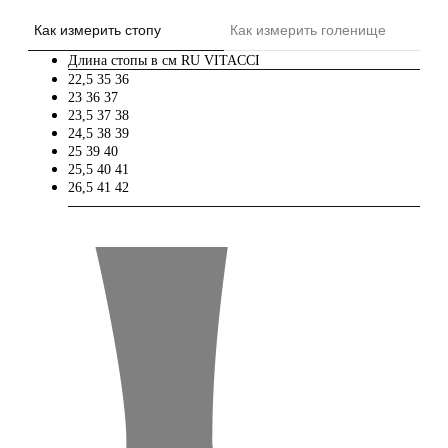
Как измерить стопу
Как измерить голенище
Длина стопы в см
RU
VITACCI
22,5
35
36
23
36
37
23,5
37
38
24,5
38
39
25
39
40
25,5
40
41
26,5
41
42