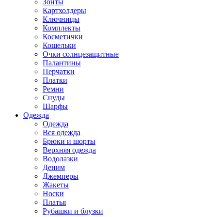
Зонты
Картхолдеры
Ключницы
Комплекты
Косметички
Кошельки
Очки солнцезащитные
Палантины
Перчатки
Платки
Ремни
Снуды
Шарфы
Одежда
Одежда
Вся одежда
Брюки и шорты
Верхняя одежда
Водолазки
Деним
Джемперы
Жакеты
Носки
Платья
Рубашки и блузки