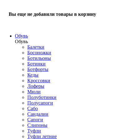
Вы еще не добавили товары в корзину
Обувь
Обувь
Балетки
Босоножки
Ботильоны
Ботинки
Ботфорты
Кеды
Кроссовки
Лоферы
Мюли
Полуботинки
Полусапоги
Сабо
Сандалии
Сапоги
Слипоны
Туфли
Туфли летние