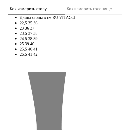
Как измерить стопу
Как измерить голенище
Длина стопы в см
RU
VITACCI
22,5
35
36
23
36
37
23,5
37
38
24,5
38
39
25
39
40
25,5
40
41
26,5
41
42