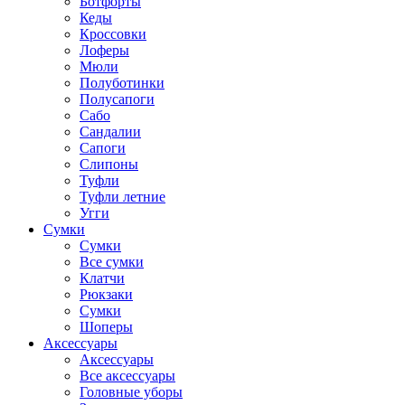
Ботфорты
Кеды
Кроссовки
Лоферы
Мюли
Полуботинки
Полусапоги
Сабо
Сандалии
Сапоги
Слипоны
Туфли
Туфли летние
Угги
Сумки
Сумки
Все сумки
Клатчи
Рюкзаки
Сумки
Шоперы
Аксессуары
Аксессуары
Все аксессуары
Головные уборы