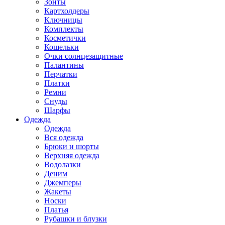
Зонты
Картхолдеры
Ключницы
Комплекты
Косметички
Кошельки
Очки солнцезащитные
Палантины
Перчатки
Платки
Ремни
Снуды
Шарфы
Одежда
Одежда
Вся одежда
Брюки и шорты
Верхняя одежда
Водолазки
Деним
Джемперы
Жакеты
Носки
Платья
Рубашки и блузки