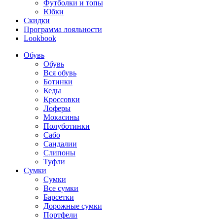
Футболки и топы
Юбки
Скидки
Программа лояльности
Lookbook
Обувь
Обувь
Вся обувь
Ботинки
Кеды
Кроссовки
Лоферы
Мокасины
Полуботинки
Сабо
Сандалии
Слипоны
Туфли
Сумки
Сумки
Все сумки
Барсетки
Дорожные сумки
Портфели