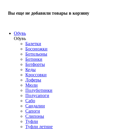
Вы еще не добавили товары в корзину
Обувь
Обувь
Балетки
Босоножки
Ботильоны
Ботинки
Ботфорты
Кеды
Кроссовки
Лоферы
Мюли
Полуботинки
Полусапоги
Сабо
Сандалии
Сапоги
Слипоны
Туфли
Туфли летние