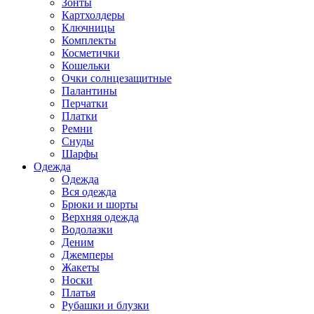
Зонты
Картхолдеры
Ключницы
Комплекты
Косметички
Кошельки
Очки солнцезащитные
Палантины
Перчатки
Платки
Ремни
Снуды
Шарфы
Одежда
Одежда
Вся одежда
Брюки и шорты
Верхняя одежда
Водолазки
Деним
Джемперы
Жакеты
Носки
Платья
Рубашки и блузки