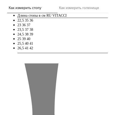
Как измерить стопу
Как измерить голенище
Длина стопы в см
RU
VITACCI
22,5
35
36
23
36
37
23,5
37
38
24,5
38
39
25
39
40
25,5
40
41
26,5
41
42