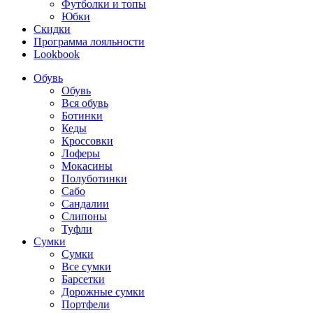
Футболки и топы
Юбки
Скидки
Программа лояльности
Lookbook
Обувь
Обувь
Вся обувь
Ботинки
Кеды
Кроссовки
Лоферы
Мокасины
Полуботинки
Сабо
Сандалии
Слипоны
Туфли
Сумки
Сумки
Все сумки
Барсетки
Дорожные сумки
Портфели