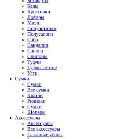
Ботфорты
Кеды
Кроссовки
Лоферы
Мюли
Полуботинки
Полусапоги
Сабо
Сандалии
Сапоги
Слипоны
Туфли
Туфли летние
Угги
Сумки
Сумки
Все сумки
Клатчи
Рюкзаки
Сумки
Шоперы
Аксессуары
Аксессуары
Все аксессуары
Головные уборы