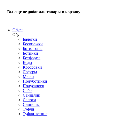
Вы еще не добавили товары в корзину
Обувь
Обувь
Балетки
Босоножки
Ботильоны
Ботинки
Ботфорты
Кеды
Кроссовки
Лоферы
Мюли
Полуботинки
Полусапоги
Сабо
Сандалии
Сапоги
Слипоны
Туфли
Туфли летние