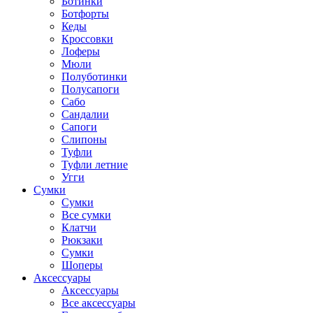
Ботинки
Ботфорты
Кеды
Кроссовки
Лоферы
Мюли
Полуботинки
Полусапоги
Сабо
Сандалии
Сапоги
Слипоны
Туфли
Туфли летние
Угги
Сумки
Сумки
Все сумки
Клатчи
Рюкзаки
Сумки
Шоперы
Аксессуары
Аксессуары
Все аксессуары