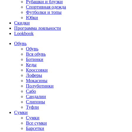
Рубашки и блузки
Спортивная одежда
Футболки и топы
Юбки
Скидки
Программа лояльности
Lookbook
Обувь
Обувь
Вся обувь
Ботинки
Кеды
Кроссовки
Лоферы
Мокасины
Полуботинки
Сабо
Сандалии
Слипоны
Туфли
Сумки
Сумки
Все сумки
Барсетки