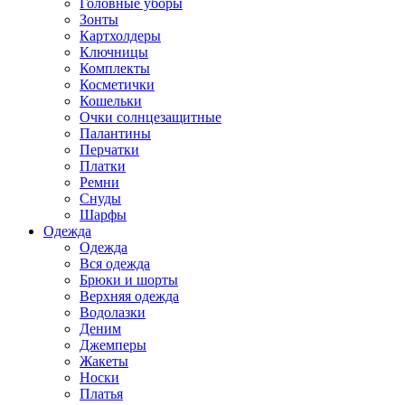
Головные уборы
Зонты
Картхолдеры
Ключницы
Комплекты
Косметички
Кошельки
Очки солнцезащитные
Палантины
Перчатки
Платки
Ремни
Снуды
Шарфы
Одежда
Одежда
Вся одежда
Брюки и шорты
Верхняя одежда
Водолазки
Деним
Джемперы
Жакеты
Носки
Платья