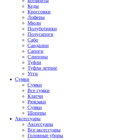
Ботфорты
Кеды
Кроссовки
Лоферы
Мюли
Полуботинки
Полусапоги
Сабо
Сандалии
Сапоги
Слипоны
Туфли
Туфли летние
Угги
Сумки
Сумки
Все сумки
Клатчи
Рюкзаки
Сумки
Шоперы
Аксессуары
Аксессуары
Все аксессуары
Головные уборы