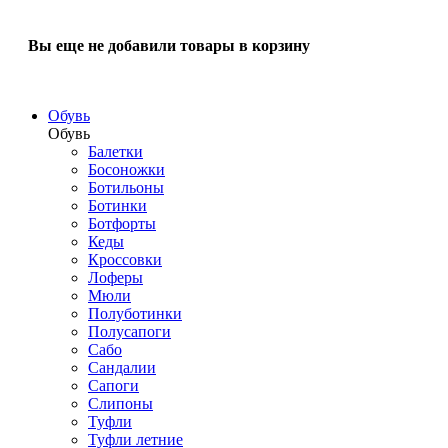
Вы еще не добавили товары в корзину
Обувь
Обувь
Балетки
Босоножки
Ботильоны
Ботинки
Ботфорты
Кеды
Кроссовки
Лоферы
Мюли
Полуботинки
Полусапоги
Сабо
Сандалии
Сапоги
Слипоны
Туфли
Туфли летние