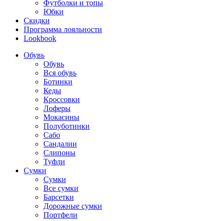
Футболки и топы
Юбки
Скидки
Программа лояльности
Lookbook
Обувь
Обувь
Вся обувь
Ботинки
Кеды
Кроссовки
Лоферы
Мокасины
Полуботинки
Сабо
Сандалии
Слипоны
Туфли
Сумки
Сумки
Все сумки
Барсетки
Дорожные сумки
Портфели