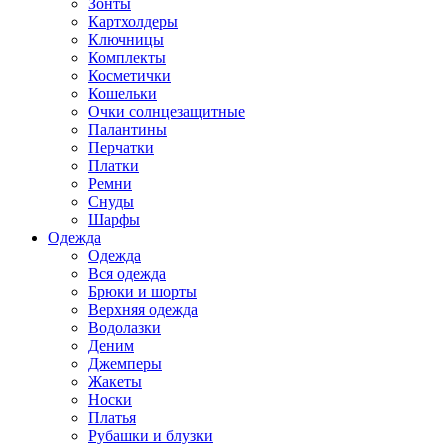
Зонты
Картхолдеры
Ключницы
Комплекты
Косметички
Кошельки
Очки солнцезащитные
Палантины
Перчатки
Платки
Ремни
Снуды
Шарфы
Одежда
Одежда
Вся одежда
Брюки и шорты
Верхняя одежда
Водолазки
Деним
Джемперы
Жакеты
Носки
Платья
Рубашки и блузки