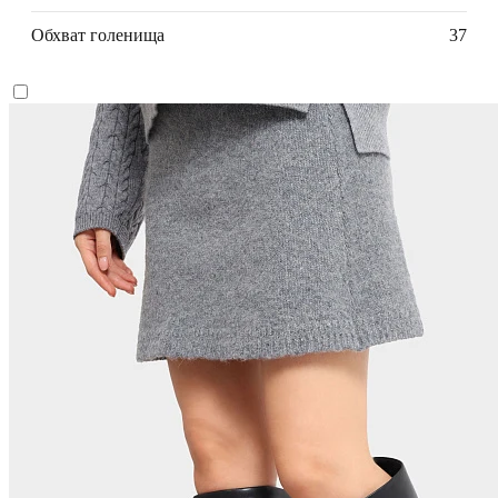
Обхват голенища
37