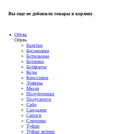
Вы еще не добавили товары в корзину
Обувь
Обувь
Балетки
Босоножки
Ботильоны
Ботинки
Ботфорты
Кеды
Кроссовки
Лоферы
Мюли
Полуботинки
Полусапоги
Сабо
Сандалии
Сапоги
Слипоны
Туфли
Туфли летние