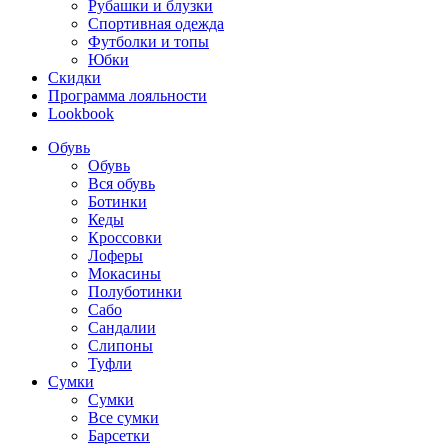
Рубашки и блузки
Спортивная одежда
Футболки и топы
Юбки
Скидки
Программа лояльности
Lookbook
Обувь
Обувь
Вся обувь
Ботинки
Кеды
Кроссовки
Лоферы
Мокасины
Полуботинки
Сабо
Сандалии
Слипоны
Туфли
Сумки
Сумки
Все сумки
Барсетки