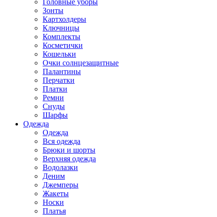
Головные уборы
Зонты
Картхолдеры
Ключницы
Комплекты
Косметички
Кошельки
Очки солнцезащитные
Палантины
Перчатки
Платки
Ремни
Снуды
Шарфы
Одежда
Одежда
Вся одежда
Брюки и шорты
Верхняя одежда
Водолазки
Деним
Джемперы
Жакеты
Носки
Платья