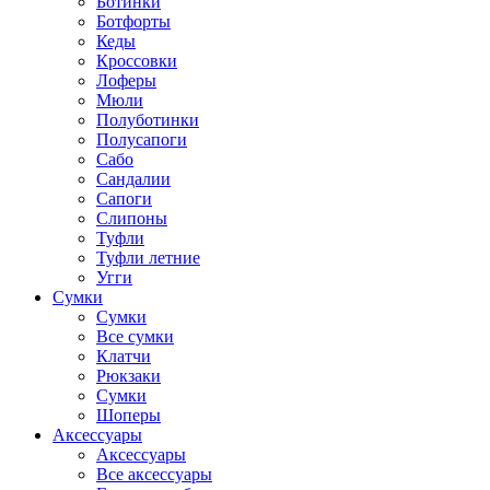
Ботинки
Ботфорты
Кеды
Кроссовки
Лоферы
Мюли
Полуботинки
Полусапоги
Сабо
Сандалии
Сапоги
Слипоны
Туфли
Туфли летние
Угги
Сумки
Сумки
Все сумки
Клатчи
Рюкзаки
Сумки
Шоперы
Аксессуары
Аксессуары
Все аксессуары