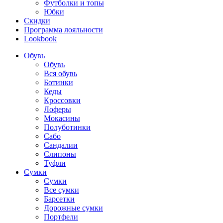
Футболки и топы
Юбки
Скидки
Программа лояльности
Lookbook
Обувь
Обувь
Вся обувь
Ботинки
Кеды
Кроссовки
Лоферы
Мокасины
Полуботинки
Сабо
Сандалии
Слипоны
Туфли
Сумки
Сумки
Все сумки
Барсетки
Дорожные сумки
Портфели