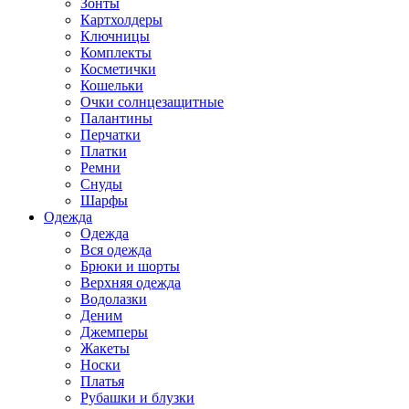
Зонты
Картхолдеры
Ключницы
Комплекты
Косметички
Кошельки
Очки солнцезащитные
Палантины
Перчатки
Платки
Ремни
Снуды
Шарфы
Одежда
Одежда
Вся одежда
Брюки и шорты
Верхняя одежда
Водолазки
Деним
Джемперы
Жакеты
Носки
Платья
Рубашки и блузки