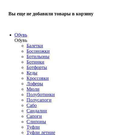
Вы еще не добавили товары в корзину
Обувь
Обувь
Балетки
Босоножки
Ботильоны
Ботинки
Ботфорты
Кеды
Кроссовки
Лоферы
Мюли
Полуботинки
Полусапоги
Сабо
Сандалии
Сапоги
Слипоны
Туфли
Туфли летние