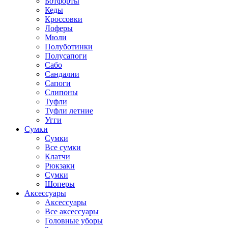
Ботфорты
Кеды
Кроссовки
Лоферы
Мюли
Полуботинки
Полусапоги
Сабо
Сандалии
Сапоги
Слипоны
Туфли
Туфли летние
Угги
Сумки
Сумки
Все сумки
Клатчи
Рюкзаки
Сумки
Шоперы
Аксессуары
Аксессуары
Все аксессуары
Головные уборы