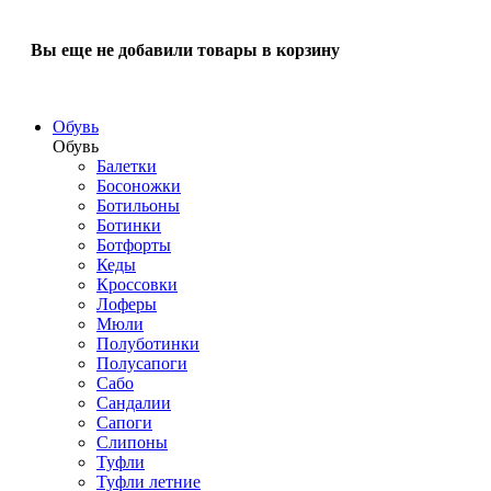
Вы еще не добавили товары в корзину
Обувь
Обувь
Балетки
Босоножки
Ботильоны
Ботинки
Ботфорты
Кеды
Кроссовки
Лоферы
Мюли
Полуботинки
Полусапоги
Сабо
Сандалии
Сапоги
Слипоны
Туфли
Туфли летние