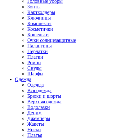
Головные уборы
Зонты
Картхолдеры
Ключницы
Комплекты
Косметички
Кошельки
Очки солнцезащитные
Палантины
Перчатки
Платки
Ремни
Снуды
Шарфы
Одежда
Одежда
Вся одежда
Брюки и шорты
Верхняя одежда
Водолазки
Деним
Джемперы
Жакеты
Носки
Платья