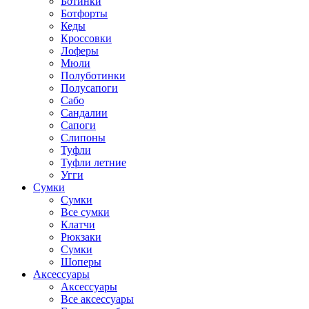
Ботинки
Ботфорты
Кеды
Кроссовки
Лоферы
Мюли
Полуботинки
Полусапоги
Сабо
Сандалии
Сапоги
Слипоны
Туфли
Туфли летние
Угги
Сумки
Сумки
Все сумки
Клатчи
Рюкзаки
Сумки
Шоперы
Аксессуары
Аксессуары
Все аксессуары