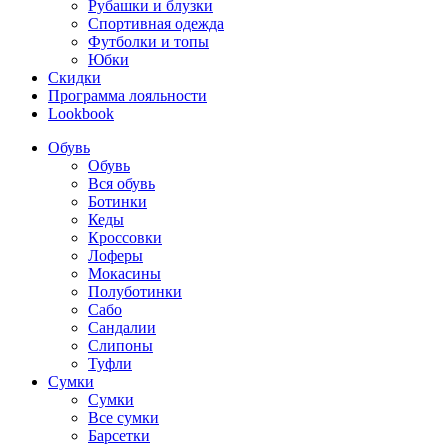
Рубашки и блузки
Спортивная одежда
Футболки и топы
Юбки
Скидки
Программа лояльности
Lookbook
Обувь
Обувь
Вся обувь
Ботинки
Кеды
Кроссовки
Лоферы
Мокасины
Полуботинки
Сабо
Сандалии
Слипоны
Туфли
Сумки
Сумки
Все сумки
Барсетки