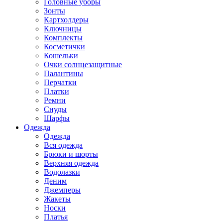
Головные уборы
Зонты
Картхолдеры
Ключницы
Комплекты
Косметички
Кошельки
Очки солнцезащитные
Палантины
Перчатки
Платки
Ремни
Снуды
Шарфы
Одежда
Одежда
Вся одежда
Брюки и шорты
Верхняя одежда
Водолазки
Деним
Джемперы
Жакеты
Носки
Платья