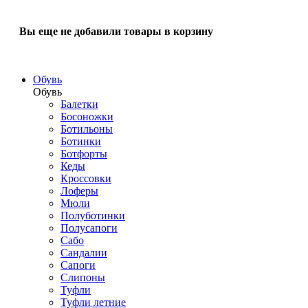
Вы еще не добавили товары в корзину
Обувь
Обувь
Балетки
Босоножки
Ботильоны
Ботинки
Ботфорты
Кеды
Кроссовки
Лоферы
Мюли
Полуботинки
Полусапоги
Сабо
Сандалии
Сапоги
Слипоны
Туфли
Туфли летние