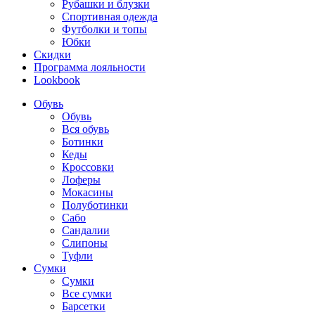
Рубашки и блузки
Спортивная одежда
Футболки и топы
Юбки
Скидки
Программа лояльности
Lookbook
Обувь
Обувь
Вся обувь
Ботинки
Кеды
Кроссовки
Лоферы
Мокасины
Полуботинки
Сабо
Сандалии
Слипоны
Туфли
Сумки
Сумки
Все сумки
Барсетки