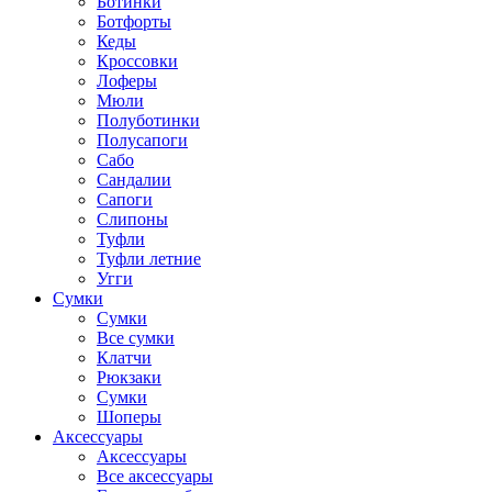
Ботинки
Ботфорты
Кеды
Кроссовки
Лоферы
Мюли
Полуботинки
Полусапоги
Сабо
Сандалии
Сапоги
Слипоны
Туфли
Туфли летние
Угги
Сумки
Сумки
Все сумки
Клатчи
Рюкзаки
Сумки
Шоперы
Аксессуары
Аксессуары
Все аксессуары