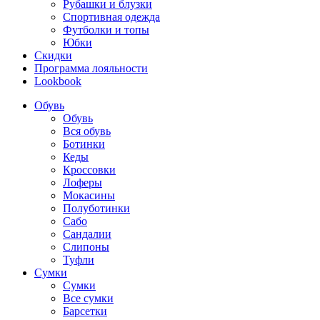
Рубашки и блузки
Спортивная одежда
Футболки и топы
Юбки
Скидки
Программа лояльности
Lookbook
Обувь
Обувь
Вся обувь
Ботинки
Кеды
Кроссовки
Лоферы
Мокасины
Полуботинки
Сабо
Сандалии
Слипоны
Туфли
Сумки
Сумки
Все сумки
Барсетки