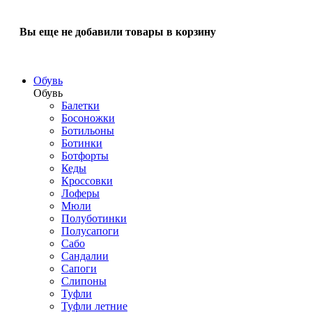
Вы еще не добавили товары в корзину
Обувь
Обувь
Балетки
Босоножки
Ботильоны
Ботинки
Ботфорты
Кеды
Кроссовки
Лоферы
Мюли
Полуботинки
Полусапоги
Сабо
Сандалии
Сапоги
Слипоны
Туфли
Туфли летние