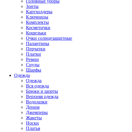
Головные уборы
Зонты
Картхолдеры
Ключницы
Комплекты
Косметички
Кошельки
Очки солнцезащитные
Палантины
Перчатки
Платки
Ремни
Снуды
Шарфы
Одежда
Одежда
Вся одежда
Брюки и шорты
Верхняя одежда
Водолазки
Деним
Джемперы
Жакеты
Носки
Платья