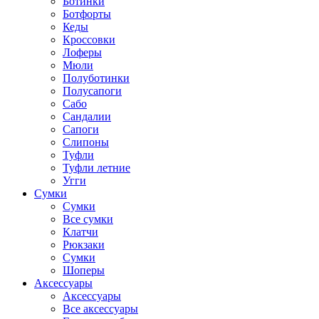
Ботинки
Ботфорты
Кеды
Кроссовки
Лоферы
Мюли
Полуботинки
Полусапоги
Сабо
Сандалии
Сапоги
Слипоны
Туфли
Туфли летние
Угги
Сумки
Сумки
Все сумки
Клатчи
Рюкзаки
Сумки
Шоперы
Аксессуары
Аксессуары
Все аксессуары