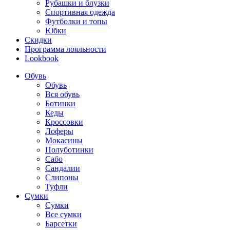
Рубашки и блузки
Спортивная одежда
Футболки и топы
Юбки
Скидки
Программа лояльности
Lookbook
Обувь
Обувь
Вся обувь
Ботинки
Кеды
Кроссовки
Лоферы
Мокасины
Полуботинки
Сабо
Сандалии
Слипоны
Туфли
Сумки
Сумки
Все сумки
Барсетки