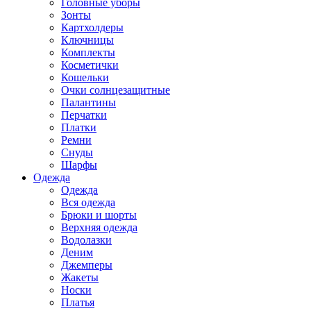
Головные уборы
Зонты
Картхолдеры
Ключницы
Комплекты
Косметички
Кошельки
Очки солнцезащитные
Палантины
Перчатки
Платки
Ремни
Снуды
Шарфы
Одежда
Одежда
Вся одежда
Брюки и шорты
Верхняя одежда
Водолазки
Деним
Джемперы
Жакеты
Носки
Платья