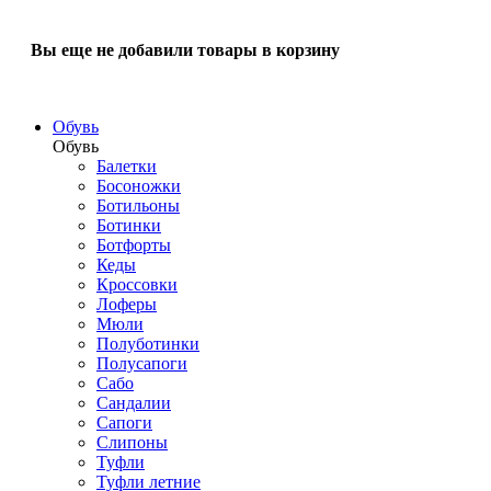
Вы еще не добавили товары в корзину
Обувь
Обувь
Балетки
Босоножки
Ботильоны
Ботинки
Ботфорты
Кеды
Кроссовки
Лоферы
Мюли
Полуботинки
Полусапоги
Сабо
Сандалии
Сапоги
Слипоны
Туфли
Туфли летние