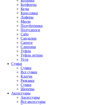
Ботинки
Ботфорты
Кеды
Кроссовки
Лоферы
Мюли
Полуботинки
Полусапоги
Сабо
Сандалии
Сапоги
Слипоны
Туфли
Туфли летние
Угги
Сумки
Сумки
Все сумки
Клатчи
Рюкзаки
Сумки
Шоперы
Аксессуары
Аксессуары
Все аксессуары