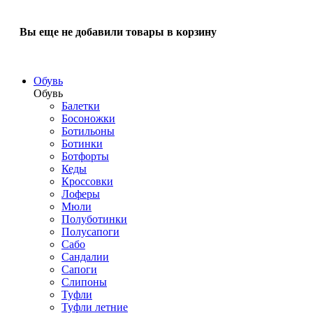
Вы еще не добавили товары в корзину
Обувь
Обувь
Балетки
Босоножки
Ботильоны
Ботинки
Ботфорты
Кеды
Кроссовки
Лоферы
Мюли
Полуботинки
Полусапоги
Сабо
Сандалии
Сапоги
Слипоны
Туфли
Туфли летние