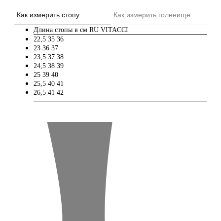
Как измерить стопу
Как измерить голенище
Длина стопы в см
RU
VITACCI
22,5
35
36
23
36
37
23,5
37
38
24,5
38
39
25
39
40
25,5
40
41
26,5
41
42