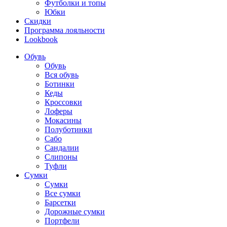
Футболки и топы
Юбки
Скидки
Программа лояльности
Lookbook
Обувь
Обувь
Вся обувь
Ботинки
Кеды
Кроссовки
Лоферы
Мокасины
Полуботинки
Сабо
Сандалии
Слипоны
Туфли
Сумки
Сумки
Все сумки
Барсетки
Дорожные сумки
Портфели