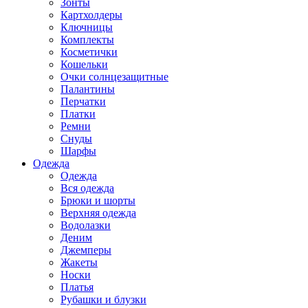
Зонты
Картхолдеры
Ключницы
Комплекты
Косметички
Кошельки
Очки солнцезащитные
Палантины
Перчатки
Платки
Ремни
Снуды
Шарфы
Одежда
Одежда
Вся одежда
Брюки и шорты
Верхняя одежда
Водолазки
Деним
Джемперы
Жакеты
Носки
Платья
Рубашки и блузки