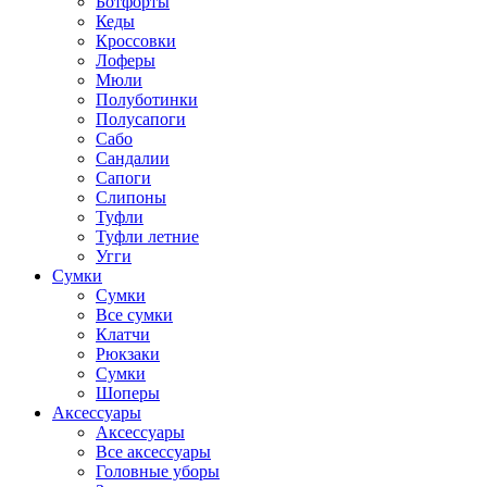
Ботфорты
Кеды
Кроссовки
Лоферы
Мюли
Полуботинки
Полусапоги
Сабо
Сандалии
Сапоги
Слипоны
Туфли
Туфли летние
Угги
Сумки
Сумки
Все сумки
Клатчи
Рюкзаки
Сумки
Шоперы
Аксессуары
Аксессуары
Все аксессуары
Головные уборы