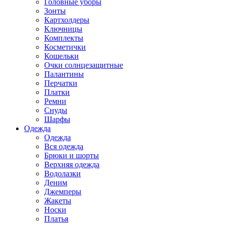
Головные уборы
Зонты
Картхолдеры
Ключницы
Комплекты
Косметички
Кошельки
Очки солнцезащитные
Палантины
Перчатки
Платки
Ремни
Снуды
Шарфы
Одежда
Одежда
Вся одежда
Брюки и шорты
Верхняя одежда
Водолазки
Деним
Джемперы
Жакеты
Носки
Платья