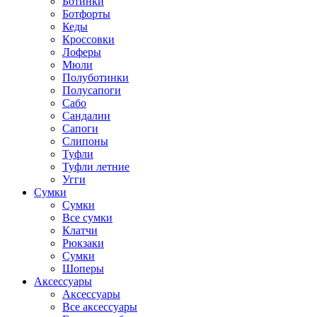
Ботинки
Ботфорты
Кеды
Кроссовки
Лоферы
Мюли
Полуботинки
Полусапоги
Сабо
Сандалии
Сапоги
Слипоны
Туфли
Туфли летние
Угги
Сумки
Сумки
Все сумки
Клатчи
Рюкзаки
Сумки
Шоперы
Аксессуары
Аксессуары
Все аксессуары