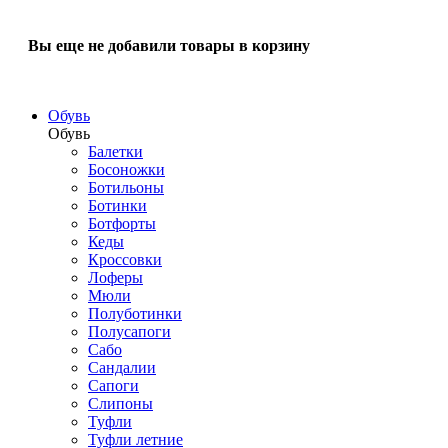
Вы еще не добавили товары в корзину
Обувь
Обувь
Балетки
Босоножки
Ботильоны
Ботинки
Ботфорты
Кеды
Кроссовки
Лоферы
Мюли
Полуботинки
Полусапоги
Сабо
Сандалии
Сапоги
Слипоны
Туфли
Туфли летние