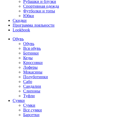
Рубашки и блузки
Спортивная одежда
Футболки и топы
Юбки
Скидки
Программа лояльности
Lookbook
Обувь
Обувь
Вся обувь
Ботинки
Кеды
Кроссовки
Лоферы
Мокасины
Полуботинки
Сабо
Сандалии
Слипоны
Туфли
Сумки
Сумки
Все сумки
Барсетки