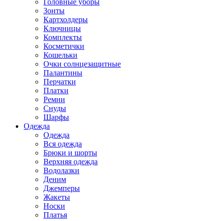
Головные уборы
Зонты
Картхолдеры
Ключницы
Комплекты
Косметички
Кошельки
Очки солнцезащитные
Палантины
Перчатки
Платки
Ремни
Снуды
Шарфы
Одежда
Одежда
Вся одежда
Брюки и шорты
Верхняя одежда
Водолазки
Деним
Джемперы
Жакеты
Носки
Платья