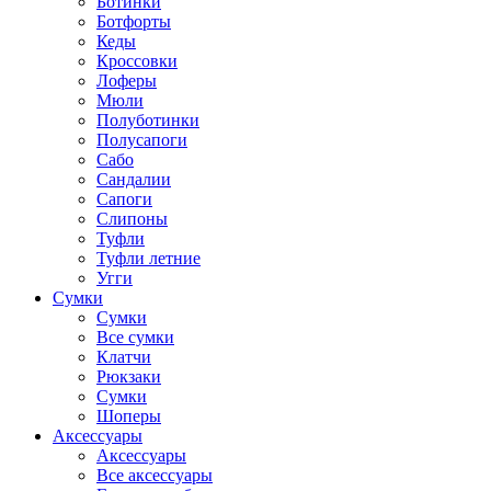
Ботинки
Ботфорты
Кеды
Кроссовки
Лоферы
Мюли
Полуботинки
Полусапоги
Сабо
Сандалии
Сапоги
Слипоны
Туфли
Туфли летние
Угги
Сумки
Сумки
Все сумки
Клатчи
Рюкзаки
Сумки
Шоперы
Аксессуары
Аксессуары
Все аксессуары