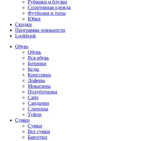
Рубашки и блузки
Спортивная одежда
Футболки и топы
Юбки
Скидки
Программа лояльности
Lookbook
Обувь
Обувь
Вся обувь
Ботинки
Кеды
Кроссовки
Лоферы
Мокасины
Полуботинки
Сабо
Сандалии
Слипоны
Туфли
Сумки
Сумки
Все сумки
Барсетки