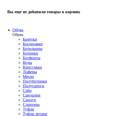
Вы еще не добавили товары в корзину
Обувь
Обувь
Балетки
Босоножки
Ботильоны
Ботинки
Ботфорты
Кеды
Кроссовки
Лоферы
Мюли
Полуботинки
Полусапоги
Сабо
Сандалии
Сапоги
Слипоны
Туфли
Туфли летние