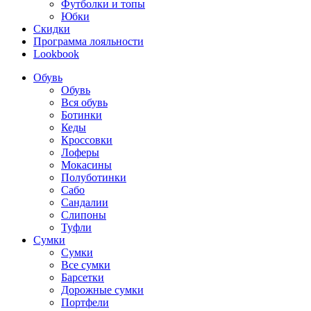
Футболки и топы
Юбки
Скидки
Программа лояльности
Lookbook
Обувь
Обувь
Вся обувь
Ботинки
Кеды
Кроссовки
Лоферы
Мокасины
Полуботинки
Сабо
Сандалии
Слипоны
Туфли
Сумки
Сумки
Все сумки
Барсетки
Дорожные сумки
Портфели