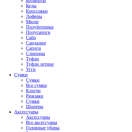
Ботфорты
Кеды
Кроссовки
Лоферы
Мюли
Полуботинки
Полусапоги
Сабо
Сандалии
Сапоги
Слипоны
Туфли
Туфли летние
Угги
Сумки
Сумки
Все сумки
Клатчи
Рюкзаки
Сумки
Шоперы
Аксессуары
Аксессуары
Все аксессуары
Головные уборы