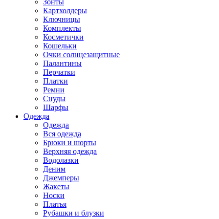
Зонты
Картхолдеры
Ключницы
Комплекты
Косметички
Кошельки
Очки солнцезащитные
Палантины
Перчатки
Платки
Ремни
Снуды
Шарфы
Одежда
Одежда
Вся одежда
Брюки и шорты
Верхняя одежда
Водолазки
Деним
Джемперы
Жакеты
Носки
Платья
Рубашки и блузки