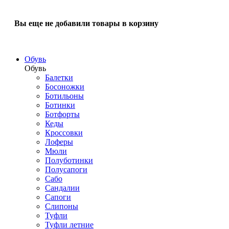
Вы еще не добавили товары в корзину
Обувь
Обувь
Балетки
Босоножки
Ботильоны
Ботинки
Ботфорты
Кеды
Кроссовки
Лоферы
Мюли
Полуботинки
Полусапоги
Сабо
Сандалии
Сапоги
Слипоны
Туфли
Туфли летние