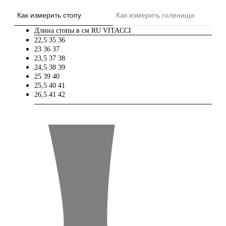
Как измерить стопу
Как измерить голенище
Длина стопы в см
RU
VITACCI
22,5
35
36
23
36
37
23,5
37
38
24,5
38
39
25
39
40
25,5
40
41
26,5
41
42