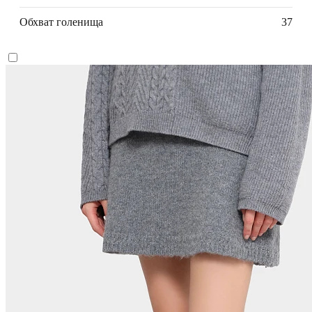
Обхват голенища
37