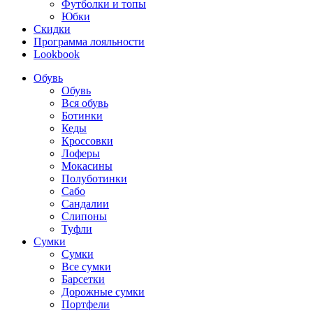
Футболки и топы
Юбки
Скидки
Программа лояльности
Lookbook
Обувь
Обувь
Вся обувь
Ботинки
Кеды
Кроссовки
Лоферы
Мокасины
Полуботинки
Сабо
Сандалии
Слипоны
Туфли
Сумки
Сумки
Все сумки
Барсетки
Дорожные сумки
Портфели