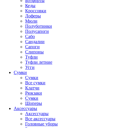
Ботфорты
Кеды
Кроссовки
Лоферы
Мюли
Полуботинки
Полусапоги
Сабо
Сандалии
Сапоги
Слипоны
Туфли
Туфли летние
Угги
Сумки
Сумки
Все сумки
Клатчи
Рюкзаки
Сумки
Шоперы
Аксессуары
Аксессуары
Все аксессуары
Головные уборы