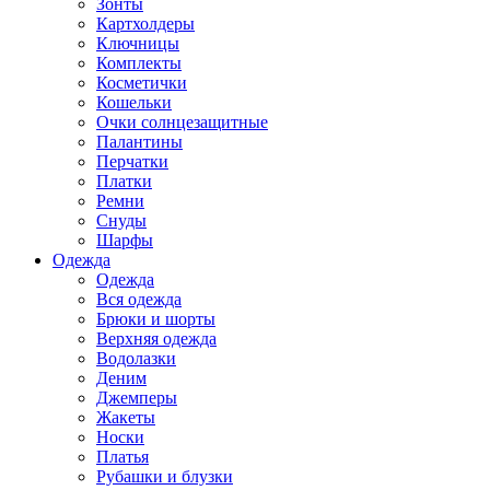
Зонты
Картхолдеры
Ключницы
Комплекты
Косметички
Кошельки
Очки солнцезащитные
Палантины
Перчатки
Платки
Ремни
Снуды
Шарфы
Одежда
Одежда
Вся одежда
Брюки и шорты
Верхняя одежда
Водолазки
Деним
Джемперы
Жакеты
Носки
Платья
Рубашки и блузки