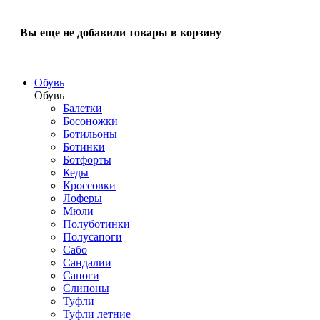
Вы еще не добавили товары в корзину
Обувь
Обувь
Балетки
Босоножки
Ботильоны
Ботинки
Ботфорты
Кеды
Кроссовки
Лоферы
Мюли
Полуботинки
Полусапоги
Сабо
Сандалии
Сапоги
Слипоны
Туфли
Туфли летние