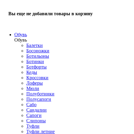
Вы еще не добавили товары в корзину
Обувь
Обувь
Балетки
Босоножки
Ботильоны
Ботинки
Ботфорты
Кеды
Кроссовки
Лоферы
Мюли
Полуботинки
Полусапоги
Сабо
Сандалии
Сапоги
Слипоны
Туфли
Туфли летние