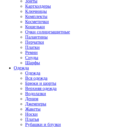
Зонты
Картхолдеры
Ключницы
Комплекты
Косметички
Кошельки
Очки солнцезащитные
Палантины
Перчатки
Платки
Ремни
Снуды
Шарфы
Одежда
Одежда
Вся одежда
Брюки и шорты
Верхняя одежда
Водолазки
Деним
Джемперы
Жакеты
Носки
Платья
Рубашки и блузки