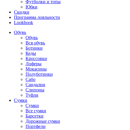
Футболки и топы
Юбки
Скидки
Программа лояльности
Lookbook
Обувь
Обувь
Вся обувь
Ботинки
Кеды
Кроссовки
Лоферы
Мокасины
Полуботинки
Сабо
Сандалии
Слипоны
Туфли
Сумки
Сумки
Все сумки
Барсетки
Дорожные сумки
Портфели