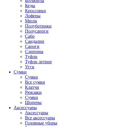
Ботфорты
Кеды
Кроссовки
Лоферы
Мюли
Полуботинки
Полусапоги
Сабо
Сандалии
Сапоги
Слипоны
Туфли
Туфли летние
Угги
Сумки
Сумки
Все сумки
Клатчи
Рюкзаки
Сумки
Шоперы
Аксессуары
Аксессуары
Все аксессуары
Головные уборы