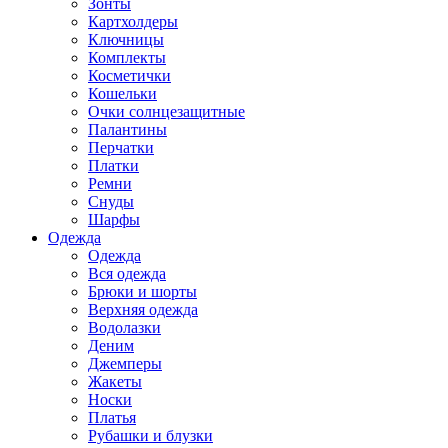
Зонты
Картхолдеры
Ключницы
Комплекты
Косметички
Кошельки
Очки солнцезащитные
Палантины
Перчатки
Платки
Ремни
Снуды
Шарфы
Одежда
Одежда
Вся одежда
Брюки и шорты
Верхняя одежда
Водолазки
Деним
Джемперы
Жакеты
Носки
Платья
Рубашки и блузки