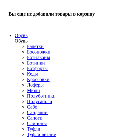
Вы еще не добавили товары в корзину
Обувь
Обувь
Балетки
Босоножки
Ботильоны
Ботинки
Ботфорты
Кеды
Кроссовки
Лоферы
Мюли
Полуботинки
Полусапоги
Сабо
Сандалии
Сапоги
Слипоны
Туфли
Туфли летние