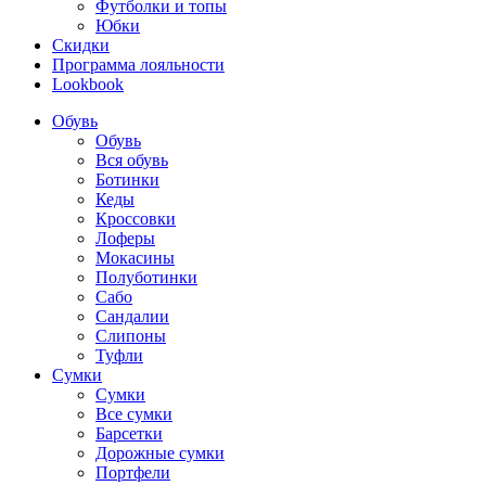
Футболки и топы
Юбки
Скидки
Программа лояльности
Lookbook
Обувь
Обувь
Вся обувь
Ботинки
Кеды
Кроссовки
Лоферы
Мокасины
Полуботинки
Сабо
Сандалии
Слипоны
Туфли
Сумки
Сумки
Все сумки
Барсетки
Дорожные сумки
Портфели