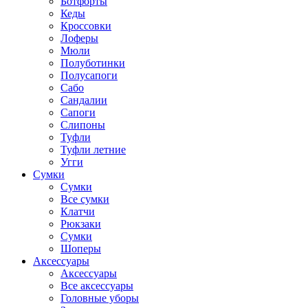
Ботфорты
Кеды
Кроссовки
Лоферы
Мюли
Полуботинки
Полусапоги
Сабо
Сандалии
Сапоги
Слипоны
Туфли
Туфли летние
Угги
Сумки
Сумки
Все сумки
Клатчи
Рюкзаки
Сумки
Шоперы
Аксессуары
Аксессуары
Все аксессуары
Головные уборы