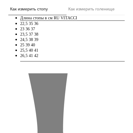
Как измерить стопу
Как измерить голенище
Длина стопы в см
RU
VITACCI
22,5
35
36
23
36
37
23,5
37
38
24,5
38
39
25
39
40
25,5
40
41
26,5
41
42