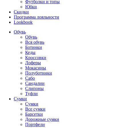
Футболки и топы
Юбки
Скидки
Программа лояльности
Lookbook
Обувь
Обувь
Вся обувь
Ботинки
Кеды
Кроссовки
Лоферы
Мокасины
Полуботинки
Сабо
Сандалии
Слипоны
Туфли
Сумки
Сумки
Все сумки
Барсетки
Дорожные сумки
Портфели