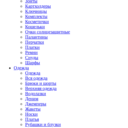
Зонты
Картхолдеры
Ключницы
Комплекты
Косметички
Кошельки
Очки солнцезащитные
Палантины
Перчатки
Платки
Ремни
Снуды
Шарфы
Одежда
Одежда
Вся одежда
Брюки и шорты
Верхняя одежда
Водолазки
Деним
Джемперы
Жакеты
Носки
Платья
Рубашки и блузки