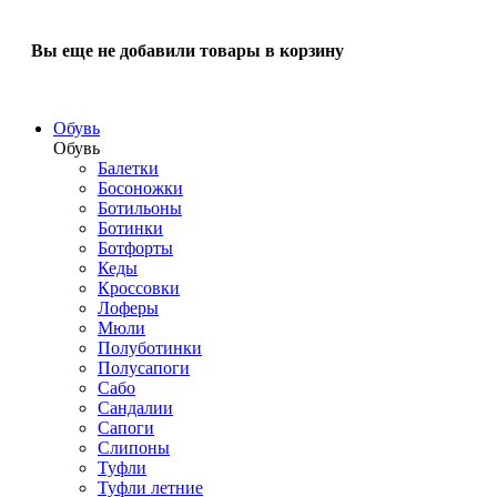
Вы еще не добавили товары в корзину
Обувь
Обувь
Балетки
Босоножки
Ботильоны
Ботинки
Ботфорты
Кеды
Кроссовки
Лоферы
Мюли
Полуботинки
Полусапоги
Сабо
Сандалии
Сапоги
Слипоны
Туфли
Туфли летние