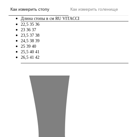
Как измерить стопу
Как измерить голенище
Длина стопы в см
RU
VITACCI
22,5
35
36
23
36
37
23,5
37
38
24,5
38
39
25
39
40
25,5
40
41
26,5
41
42