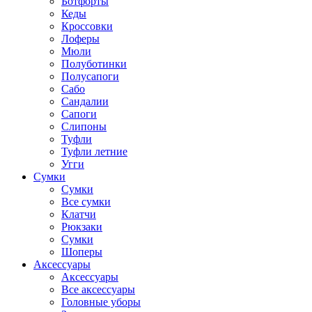
Ботфорты
Кеды
Кроссовки
Лоферы
Мюли
Полуботинки
Полусапоги
Сабо
Сандалии
Сапоги
Слипоны
Туфли
Туфли летние
Угги
Сумки
Сумки
Все сумки
Клатчи
Рюкзаки
Сумки
Шоперы
Аксессуары
Аксессуары
Все аксессуары
Головные уборы