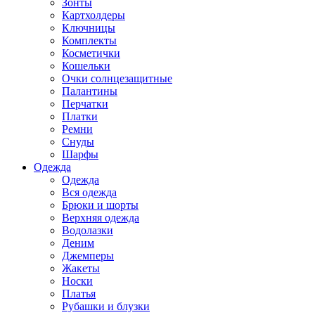
Зонты
Картхолдеры
Ключницы
Комплекты
Косметички
Кошельки
Очки солнцезащитные
Палантины
Перчатки
Платки
Ремни
Снуды
Шарфы
Одежда
Одежда
Вся одежда
Брюки и шорты
Верхняя одежда
Водолазки
Деним
Джемперы
Жакеты
Носки
Платья
Рубашки и блузки