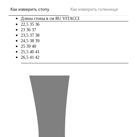
Как измерить стопу
Как измерить голенище
Длина стопы в см
RU
VITACCI
22,5
35
36
23
36
37
23,5
37
38
24,5
38
39
25
39
40
25,5
40
41
26,5
41
42