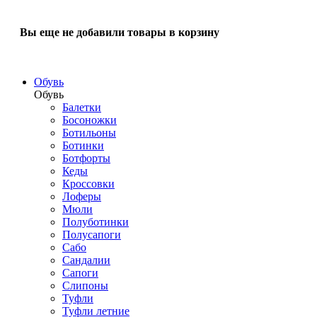
Вы еще не добавили товары в корзину
Обувь
Обувь
Балетки
Босоножки
Ботильоны
Ботинки
Ботфорты
Кеды
Кроссовки
Лоферы
Мюли
Полуботинки
Полусапоги
Сабо
Сандалии
Сапоги
Слипоны
Туфли
Туфли летние