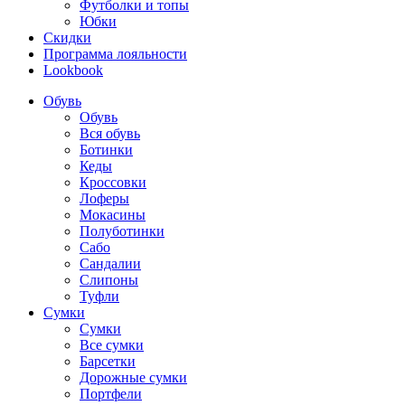
Футболки и топы
Юбки
Скидки
Программа лояльности
Lookbook
Обувь
Обувь
Вся обувь
Ботинки
Кеды
Кроссовки
Лоферы
Мокасины
Полуботинки
Сабо
Сандалии
Слипоны
Туфли
Сумки
Сумки
Все сумки
Барсетки
Дорожные сумки
Портфели