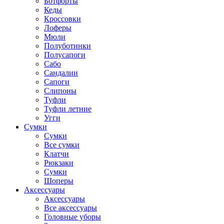
Ботфорты
Кеды
Кроссовки
Лоферы
Мюли
Полуботинки
Полусапоги
Сабо
Сандалии
Сапоги
Слипоны
Туфли
Туфли летние
Угги
Сумки
Сумки
Все сумки
Клатчи
Рюкзаки
Сумки
Шоперы
Аксессуары
Аксессуары
Все аксессуары
Головные уборы