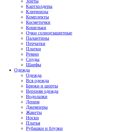
Зонты
Картхолдеры
Ключницы
Комплекты
Косметички
Кошельки
Очки солнцезащитные
Палантины
Перчатки
Платки
Ремни
Снуды
Шарфы
Одежда
Одежда
Вся одежда
Брюки и шорты
Верхняя одежда
Водолазки
Деним
Джемперы
Жакеты
Носки
Платья
Рубашки и блузки