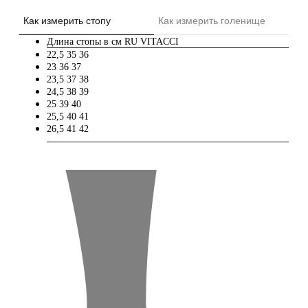
Как измерить стопу
Как измерить голенище
Длина стопы в см
RU
VITACCI
22,5
35
36
23
36
37
23,5
37
38
24,5
38
39
25
39
40
25,5
40
41
26,5
41
42