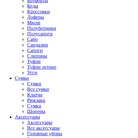
Ботфорты
Кеды
Кроссовки
Лоферы
Мюли
Полуботинки
Полусапоги
Сабо
Сандалии
Сапоги
Слипоны
Туфли
Туфли летние
Угги
Сумки
Сумки
Все сумки
Клатчи
Рюкзаки
Сумки
Шоперы
Аксессуары
Аксессуары
Все аксессуары
Головные уборы