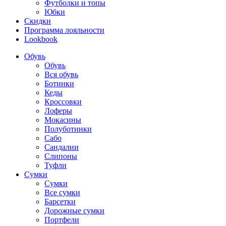
Футболки и топы
Юбки
Скидки
Программа лояльности
Lookbook
Обувь
Обувь
Вся обувь
Ботинки
Кеды
Кроссовки
Лоферы
Мокасины
Полуботинки
Сабо
Сандалии
Слипоны
Туфли
Сумки
Сумки
Все сумки
Барсетки
Дорожные сумки
Портфели