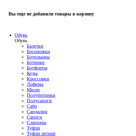
Вы еще не добавили товары в корзину
Обувь
Обувь
Балетки
Босоножки
Ботильоны
Ботинки
Ботфорты
Кеды
Кроссовки
Лоферы
Мюли
Полуботинки
Полусапоги
Сабо
Сандалии
Сапоги
Слипоны
Туфли
Туфли летние