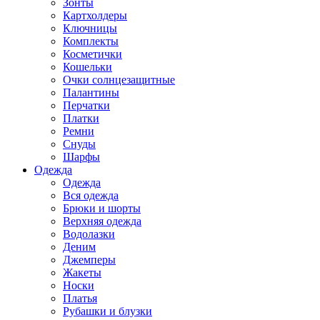
Зонты
Картхолдеры
Ключницы
Комплекты
Косметички
Кошельки
Очки солнцезащитные
Палантины
Перчатки
Платки
Ремни
Снуды
Шарфы
Одежда
Одежда
Вся одежда
Брюки и шорты
Верхняя одежда
Водолазки
Деним
Джемперы
Жакеты
Носки
Платья
Рубашки и блузки