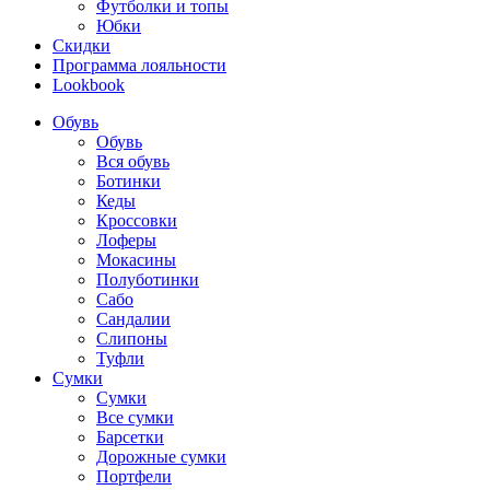
Футболки и топы
Юбки
Скидки
Программа лояльности
Lookbook
Обувь
Обувь
Вся обувь
Ботинки
Кеды
Кроссовки
Лоферы
Мокасины
Полуботинки
Сабо
Сандалии
Слипоны
Туфли
Сумки
Сумки
Все сумки
Барсетки
Дорожные сумки
Портфели