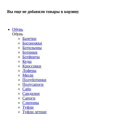
Вы еще не добавили товары в корзину
Обувь
Обувь
Балетки
Босоножки
Ботильоны
Ботинки
Ботфорты
Кеды
Кроссовки
Лоферы
Мюли
Полуботинки
Полусапоги
Сабо
Сандалии
Сапоги
Слипоны
Туфли
Туфли летние