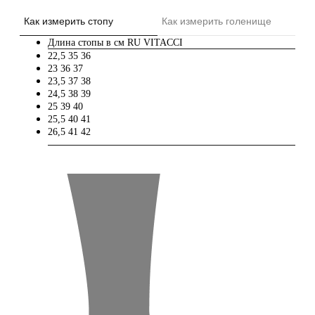
Как измерить стопу
Как измерить голенище
Длина стопы в см
RU
VITACCI
22,5
35
36
23
36
37
23,5
37
38
24,5
38
39
25
39
40
25,5
40
41
26,5
41
42