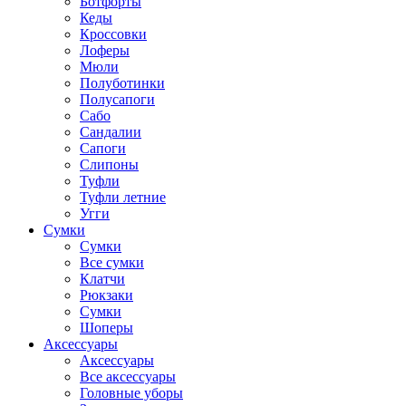
Ботфорты
Кеды
Кроссовки
Лоферы
Мюли
Полуботинки
Полусапоги
Сабо
Сандалии
Сапоги
Слипоны
Туфли
Туфли летние
Угги
Сумки
Сумки
Все сумки
Клатчи
Рюкзаки
Сумки
Шоперы
Аксессуары
Аксессуары
Все аксессуары
Головные уборы