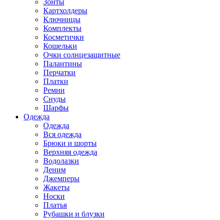
Зонты
Картхолдеры
Ключницы
Комплекты
Косметички
Кошельки
Очки солнцезащитные
Палантины
Перчатки
Платки
Ремни
Снуды
Шарфы
Одежда
Одежда
Вся одежда
Брюки и шорты
Верхняя одежда
Водолазки
Деним
Джемперы
Жакеты
Носки
Платья
Рубашки и блузки