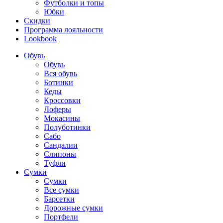
Футболки и топы
Юбки
Скидки
Программа лояльности
Lookbook
Обувь
Обувь
Вся обувь
Ботинки
Кеды
Кроссовки
Лоферы
Мокасины
Полуботинки
Сабо
Сандалии
Слипоны
Туфли
Сумки
Сумки
Все сумки
Барсетки
Дорожные сумки
Портфели