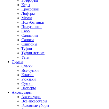
Ботфорты
Кеды
Кроссовки
Лоферы
Мюли
Полуботинки
Полусапоги
Сабо
Сандалии
Сапоги
Слипоны
Туфли
Туфли летние
Угги
Сумки
Сумки
Все сумки
Клатчи
Рюкзаки
Сумки
Шоперы
Аксессуары
Аксессуары
Все аксессуары
Головные уборы