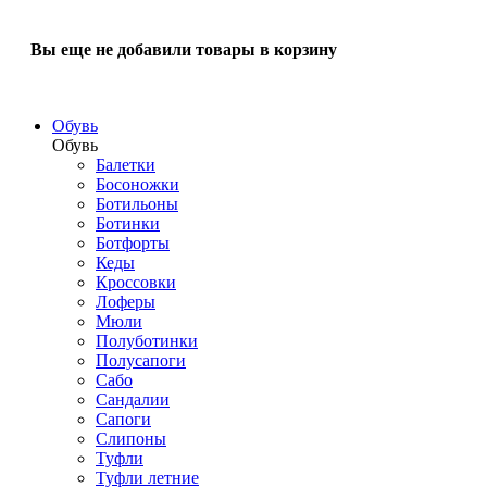
Вы еще не добавили товары в корзину
Обувь
Обувь
Балетки
Босоножки
Ботильоны
Ботинки
Ботфорты
Кеды
Кроссовки
Лоферы
Мюли
Полуботинки
Полусапоги
Сабо
Сандалии
Сапоги
Слипоны
Туфли
Туфли летние