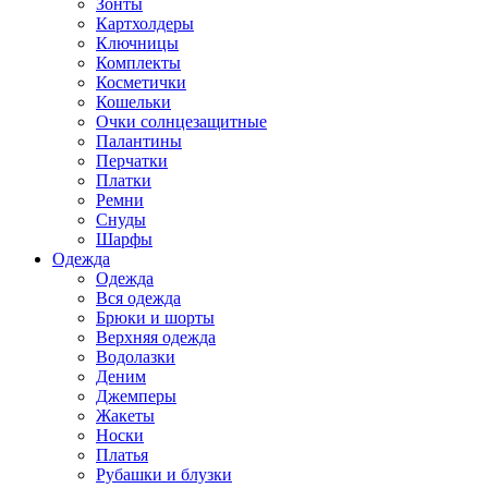
Зонты
Картхолдеры
Ключницы
Комплекты
Косметички
Кошельки
Очки солнцезащитные
Палантины
Перчатки
Платки
Ремни
Снуды
Шарфы
Одежда
Одежда
Вся одежда
Брюки и шорты
Верхняя одежда
Водолазки
Деним
Джемперы
Жакеты
Носки
Платья
Рубашки и блузки