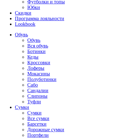
Футболки и топы
Юбки
Скидки
Программа лояльности
Lookbook
Обувь
Обувь
Вся обувь
Ботинки
Кеды
Кроссовки
Лоферы
Мокасины
Полуботинки
Сабо
Сандалии
Слипоны
Туфли
Сумки
Сумки
Все сумки
Барсетки
Дорожные сумки
Портфели