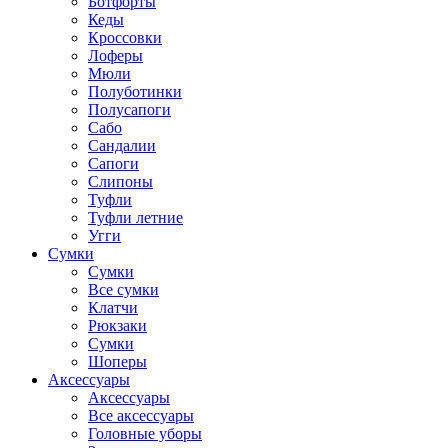
Ботфорты
Кеды
Кроссовки
Лоферы
Мюли
Полуботинки
Полусапоги
Сабо
Сандалии
Сапоги
Слипоны
Туфли
Туфли летние
Угги
Сумки
Сумки
Все сумки
Клатчи
Рюкзаки
Сумки
Шоперы
Аксессуары
Аксессуары
Все аксессуары
Головные уборы