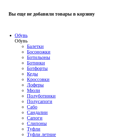
Вы еще не добавили товары в корзину
Обувь
Обувь
Балетки
Босоножки
Ботильоны
Ботинки
Ботфорты
Кеды
Кроссовки
Лоферы
Мюли
Полуботинки
Полусапоги
Сабо
Сандалии
Сапоги
Слипоны
Туфли
Туфли летние