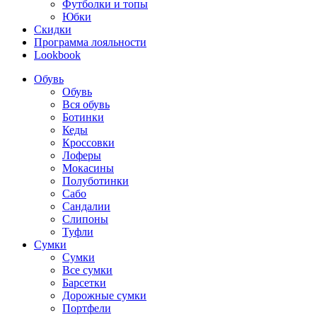
Футболки и топы
Юбки
Скидки
Программа лояльности
Lookbook
Обувь
Обувь
Вся обувь
Ботинки
Кеды
Кроссовки
Лоферы
Мокасины
Полуботинки
Сабо
Сандалии
Слипоны
Туфли
Сумки
Сумки
Все сумки
Барсетки
Дорожные сумки
Портфели