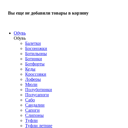
Вы еще не добавили товары в корзину
Обувь
Обувь
Балетки
Босоножки
Ботильоны
Ботинки
Ботфорты
Кеды
Кроссовки
Лоферы
Мюли
Полуботинки
Полусапоги
Сабо
Сандалии
Сапоги
Слипоны
Туфли
Туфли летние