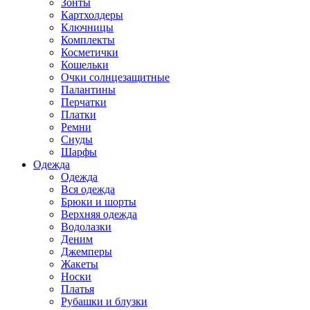
Зонты
Картхолдеры
Ключницы
Комплекты
Косметички
Кошельки
Очки солнцезащитные
Палантины
Перчатки
Платки
Ремни
Снуды
Шарфы
Одежда
Одежда
Вся одежда
Брюки и шорты
Верхняя одежда
Водолазки
Деним
Джемперы
Жакеты
Носки
Платья
Рубашки и блузки