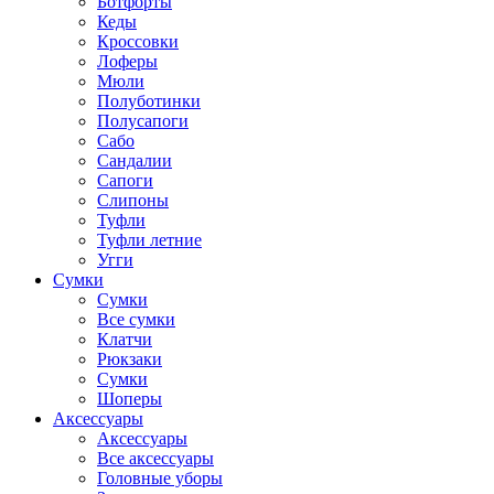
Ботфорты
Кеды
Кроссовки
Лоферы
Мюли
Полуботинки
Полусапоги
Сабо
Сандалии
Сапоги
Слипоны
Туфли
Туфли летние
Угги
Сумки
Сумки
Все сумки
Клатчи
Рюкзаки
Сумки
Шоперы
Аксессуары
Аксессуары
Все аксессуары
Головные уборы