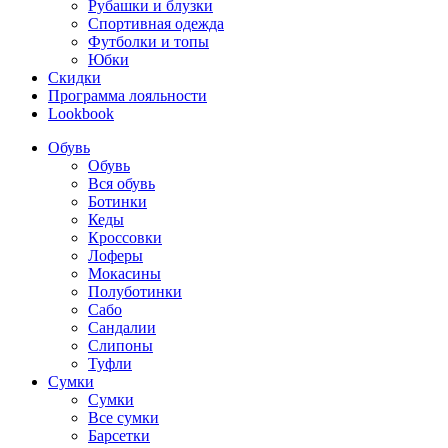
Рубашки и блузки
Спортивная одежда
Футболки и топы
Юбки
Скидки
Программа лояльности
Lookbook
Обувь
Обувь
Вся обувь
Ботинки
Кеды
Кроссовки
Лоферы
Мокасины
Полуботинки
Сабо
Сандалии
Слипоны
Туфли
Сумки
Сумки
Все сумки
Барсетки