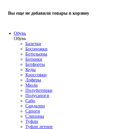
Вы еще не добавили товары в корзину
Обувь
Обувь
Балетки
Босоножки
Ботильоны
Ботинки
Ботфорты
Кеды
Кроссовки
Лоферы
Мюли
Полуботинки
Полусапоги
Сабо
Сандалии
Сапоги
Слипоны
Туфли
Туфли летние