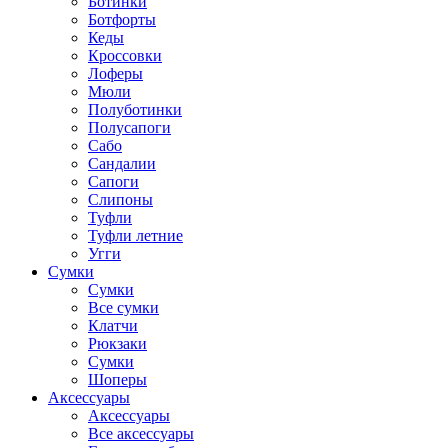
Ботинки
Ботфорты
Кеды
Кроссовки
Лоферы
Мюли
Полуботинки
Полусапоги
Сабо
Сандалии
Сапоги
Слипоны
Туфли
Туфли летние
Угги
Сумки
Сумки
Все сумки
Клатчи
Рюкзаки
Сумки
Шоперы
Аксессуары
Аксессуары
Все аксессуары