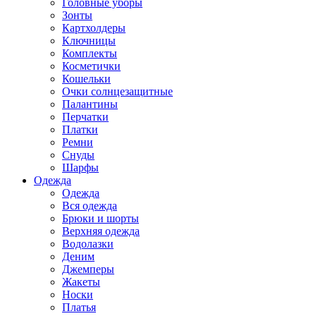
Головные уборы
Зонты
Картхолдеры
Ключницы
Комплекты
Косметички
Кошельки
Очки солнцезащитные
Палантины
Перчатки
Платки
Ремни
Снуды
Шарфы
Одежда
Одежда
Вся одежда
Брюки и шорты
Верхняя одежда
Водолазки
Деним
Джемперы
Жакеты
Носки
Платья