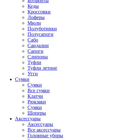
Ботфорты
Кеды
Кроссовки
Лоферы
Мюли
Полуботинки
Полусапоги
Сабо
Сандалии
Сапоги
Слипоны
Туфли
Туфли летние
Угги
Сумки
Сумки
Все сумки
Клатчи
Рюкзаки
Сумки
Шоперы
Аксессуары
Аксессуары
Все аксессуары
Головные уборы