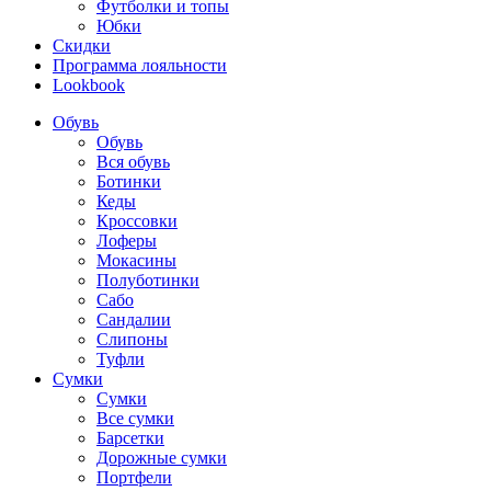
Футболки и топы
Юбки
Скидки
Программа лояльности
Lookbook
Обувь
Обувь
Вся обувь
Ботинки
Кеды
Кроссовки
Лоферы
Мокасины
Полуботинки
Сабо
Сандалии
Слипоны
Туфли
Сумки
Сумки
Все сумки
Барсетки
Дорожные сумки
Портфели