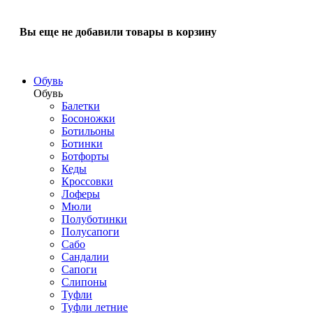
Вы еще не добавили товары в корзину
Обувь
Обувь
Балетки
Босоножки
Ботильоны
Ботинки
Ботфорты
Кеды
Кроссовки
Лоферы
Мюли
Полуботинки
Полусапоги
Сабо
Сандалии
Сапоги
Слипоны
Туфли
Туфли летние