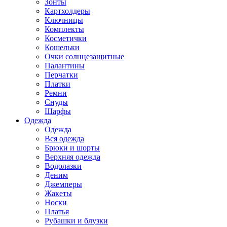
Зонты
Картхолдеры
Ключницы
Комплекты
Косметички
Кошельки
Очки солнцезащитные
Палантины
Перчатки
Платки
Ремни
Снуды
Шарфы
Одежда
Одежда
Вся одежда
Брюки и шорты
Верхняя одежда
Водолазки
Деним
Джемперы
Жакеты
Носки
Платья
Рубашки и блузки