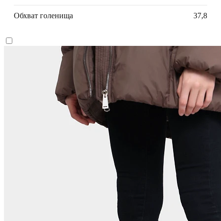
Обхват голенища
37,8